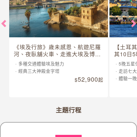
《埃及行旅》歲未感恩、航遊尼羅
【土耳
河、夜臥舖火車、走進大埃及博物
其10日
館 10 日
多種交通體驗埃及魅力
5晚五星
經典三大神殿金字塔
走訪七大
52,900
體驗一晚
起
主題行程