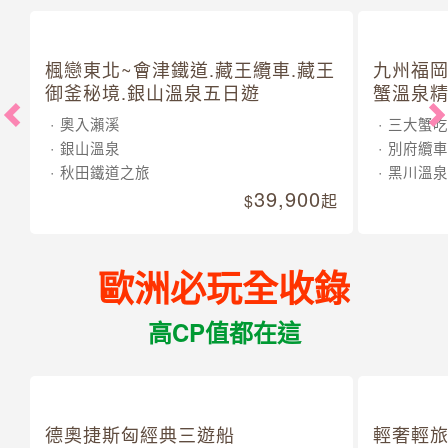
楓戀東北~會津鐵道.藏王纜車.藏王
九州福岡
御釜秘境.銀山溫泉五日遊
蟹溫泉精
奧入瀨溪
三大蟹吃
銀山溫泉
別府纜車
秋田鐵道之旅
黑川溫泉
39,900
起
歐洲必玩全收錄
高CP值都在這
德奧捷斯匈經典三遊船
輕奢輕旅