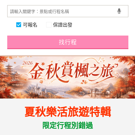
可報名
保證出發
找行程
夏秋樂活旅遊特輯
限定行程別錯過