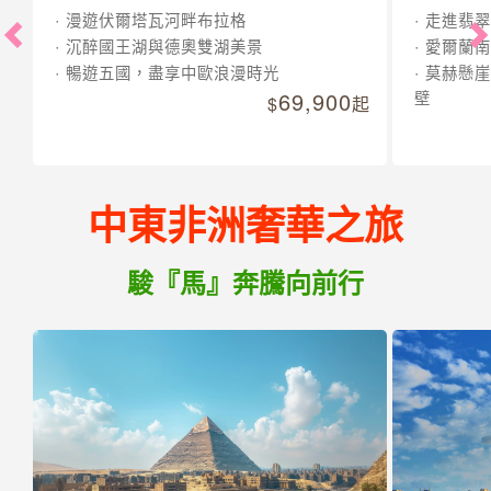
漫遊伏爾塔瓦河畔布拉格
走進翡翠
沉醉國王湖與德奧雙湖美景
愛爾蘭南
暢遊五國，盡享中歐浪漫時光
莫赫懸崖
69,900
壁
起
中東非洲奢華之旅
駿『馬』奔騰向前行