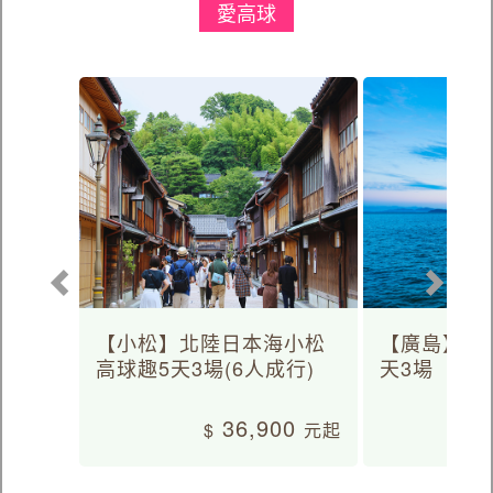
愛高球
【小松】北陸日本海小松
【廣島】日
高球趣5天3場(6人成行)
天3場
36,900