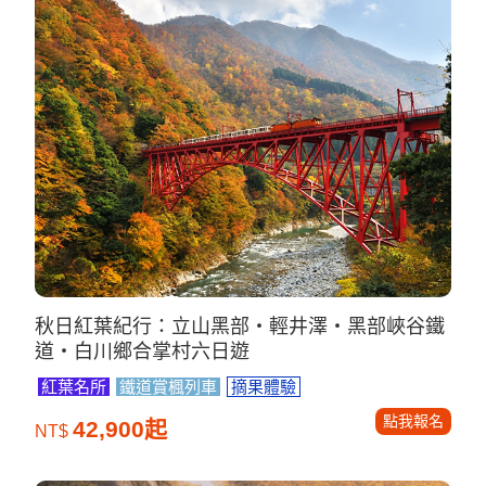
秋日紅葉紀行：立山黑部・輕井澤・黑部峽谷鐵
道・白川鄉合掌村六日遊
紅葉名所
鐵道賞楓列車
摘果體驗
點我報名
42,900起
NT$