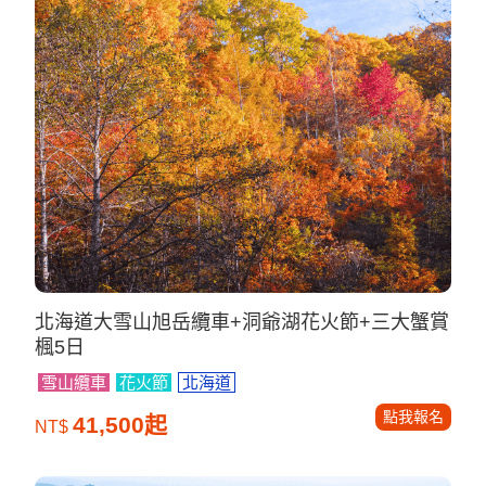
北海道大雪山旭岳纜車+洞爺湖花火節+三大蟹賞
楓5日
雪山纜車
花火節
北海道
點我報名
41,500起
NT$