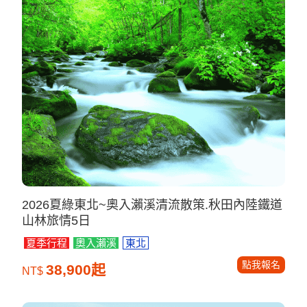
2026夏綠東北~奧入瀨溪清流散策.秋田內陸鐵道
山林旅情5日
夏季行程
奧入瀨溪
東北
點我報名
38,900起
NT$