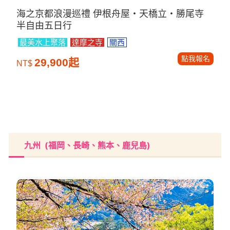
海之京都浪漫巡禮 伊根舟屋・天橋立・勝尾寺
半自由五日行
最美水上聚落
達摩之寺
關西
點我報名
29,900起
NT$
九州 (福岡、長崎、熊本、鹿兒島)