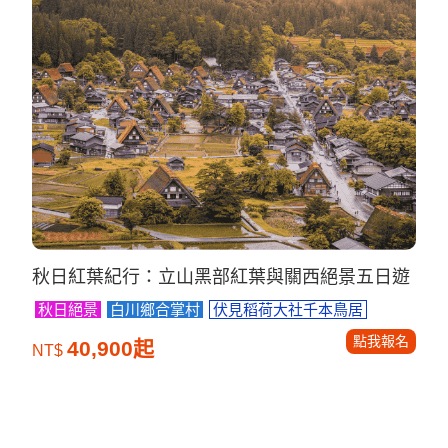
秋日紅葉紀行：立山黑部紅葉與關西絕景五日遊
秋日絕景
白川鄉合掌村
伏見稻荷大社千本鳥居
點我報名
40,900起
NT$