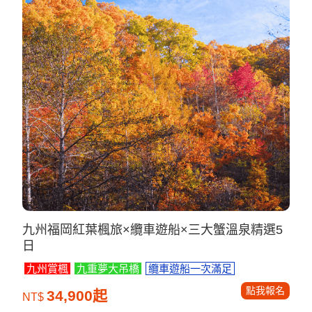
九州福岡紅葉楓旅×纜車遊船×三大蟹溫泉精選5
日
九州賞楓
九重夢大吊橋
纜車遊船一次滿足
點我報名
34,900起
NT$