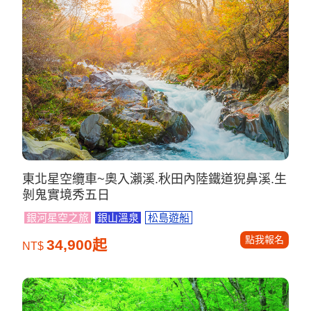
東北星空纜車~奧入瀨溪.秋田內陸鐵道猊鼻溪.生
剝鬼實境秀五日
銀河星空之旅
銀山溫泉
松島遊船
點我報名
34,900起
NT$