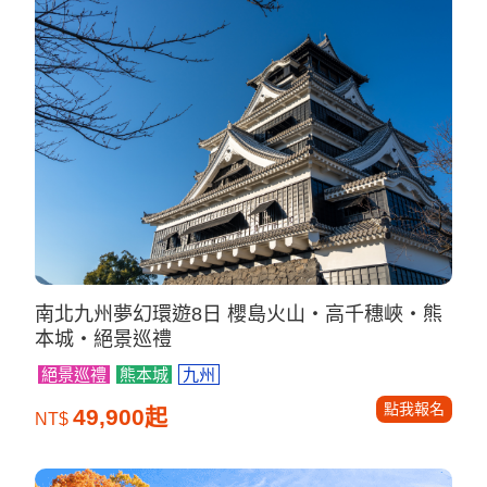
南北九州夢幻環遊8日 櫻島火山・高千穗峽・熊
本城・絕景巡禮
絕景巡禮
熊本城
九州
點我報名
49,900起
NT$