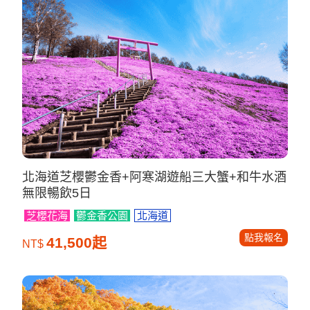
北海道芝櫻鬱金香+阿寒湖遊船三大蟹+和牛水酒
無限暢飲5日
芝櫻花海
鬱金香公園
北海道
點我報名
41,500起
NT$