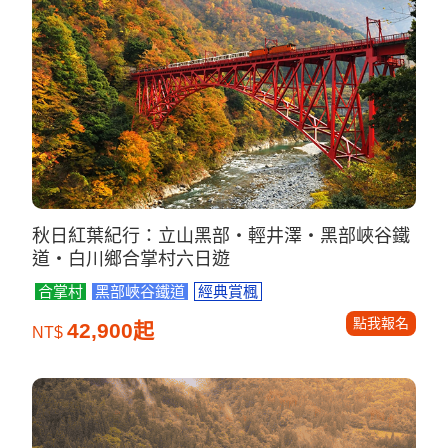
秋日紅葉紀行：立山黑部・輕井澤・黑部峽谷鐵
道・白川鄉合掌村六日遊
合掌村
黑部峽谷鐵道
經典賞楓
點我報名
42,900起
NT$