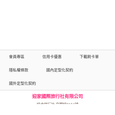
會員專區
信用卡優惠
下載刷卡單
隱私權條款
國內定型化契約
國外定型化契約
迎家國際旅行社有限公司
綜合旅行社 交觀綜2104號
品保協會會員 第1517號