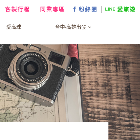
客製行程
同業專區
粉絲團
愛旅遊
愛高球
台中/高雄出發