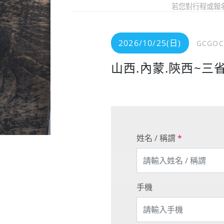
若您對行程或報
2026/10/25(日)
GCGOC
山西.內蒙.陝西~三
姓名 / 稱謂
*
手機