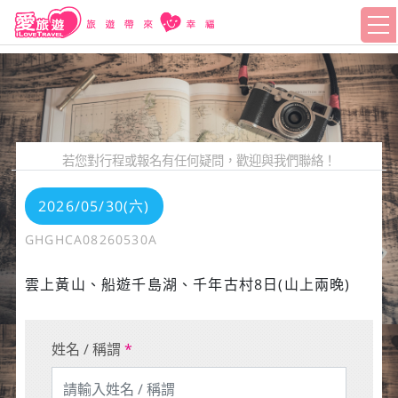
若您對行程或報名有任何疑問，歡迎與我們聯絡！
2026/05/30(六)
GHGHCA08260530A
雲上黃山、船遊千島湖、千年古村8日(山上兩晚)
姓名 / 稱謂
*