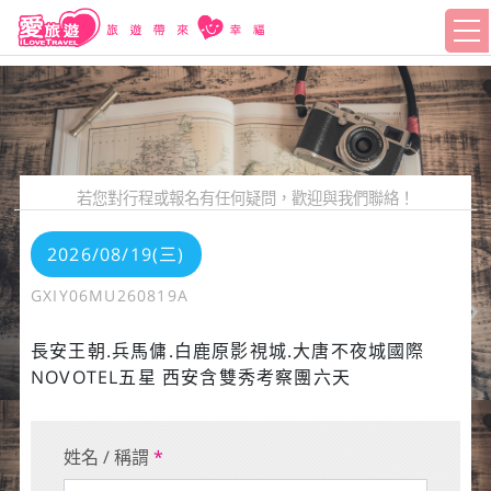
若您對行程或報名有任何疑問，歡迎與我們聯絡！
2026/08/19(三)
GXIY06MU260819A
長安王朝.兵馬傭.白鹿原影視城.大唐不夜城國際
NOVOTEL五星 西安含雙秀考察團六天
姓名 / 稱謂
*