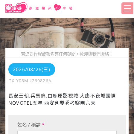
若您對行程或報名有任何疑問，歡迎與我們聯絡！
2026/08/26(三)
GXIY06MU260826A
長安王朝.兵馬傭.白鹿原影視城.大唐不夜城國際
NOVOTEL五星 西安含雙秀考察團六天
姓名 / 稱謂
*