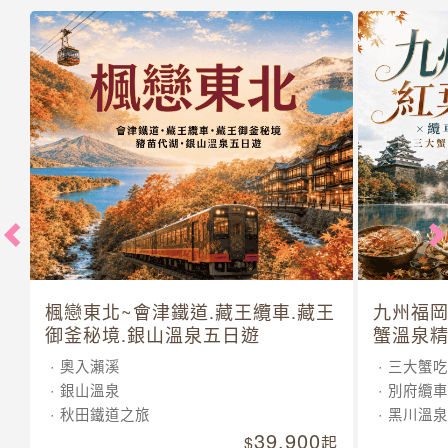
楓戀東北~會津鐵道.藏王纜車.藏王
九州福岡
御釜秘境.銀山溫泉五日遊
蟹溫泉精
奧入瀨溪
三大蟹吃
銀山溫泉
別府纜車
秋田鐵道之旅
黑川溫泉
39,900
起