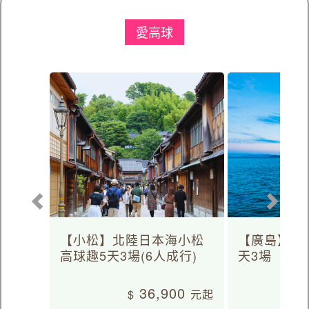
愛高球
【小松】北陸日本海小松
【廣島】日
高球趣5天3場(6人成行)
天3場
36,900