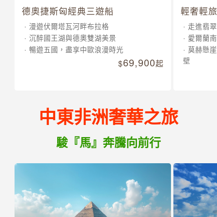
德奧捷斯匈經典三遊船
輕奢輕旅
漫遊伏爾塔瓦河畔布拉格
走進翡翠
沉醉國王湖與德奧雙湖美景
愛爾蘭南
暢遊五國，盡享中歐浪漫時光
莫赫懸崖
69,900
壁
起
中東非洲奢華之旅
駿『馬』奔騰向前行