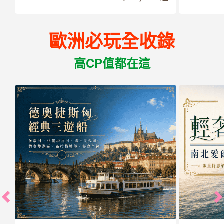
歐洲必玩全收錄
高CP值都在這