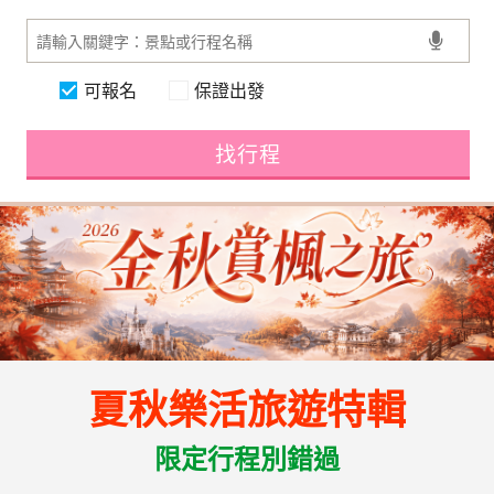
可報名
保證出發
找行程
夏秋樂活旅遊特輯
限定行程別錯過