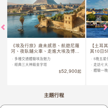
《埃及行旅》歲未感恩、航遊尼羅
【土耳
河、夜臥舖火車、走進大埃及博物
其10日
館 10 日
多種交通體驗埃及魅力
5晚五星
經典三大神殿金字塔
走訪七大
52,900
體驗一晚
起
主題行程