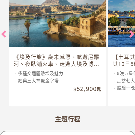
《埃及行旅》歲未感恩、航遊尼羅
【土耳
河、夜臥舖火車、走進大埃及博物
其10日
館 10 日
多種交通體驗埃及魅力
5晚五星
經典三大神殿金字塔
走訪七大
52,900
體驗一晚
起
主題行程