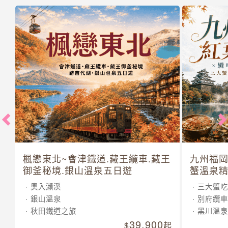
楓戀東北~會津鐵道.藏王纜車.藏王
九州福岡
御釜秘境.銀山溫泉五日遊
蟹溫泉精
奧入瀨溪
三大蟹吃
銀山溫泉
別府纜車
秋田鐵道之旅
黑川溫泉
39,900
起