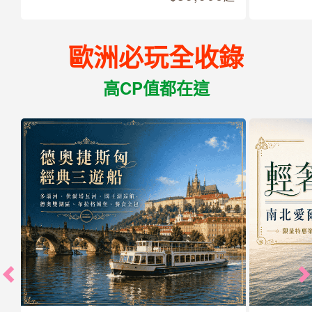
歐洲必玩全收錄
高CP值都在這