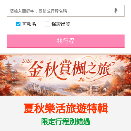
可報名
保證出發
找行程
夏秋樂活旅遊特輯
限定行程別錯過