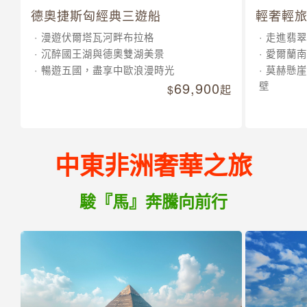
德奧捷斯匈經典三遊船
輕奢輕旅
漫遊伏爾塔瓦河畔布拉格
走進翡翠
沉醉國王湖與德奧雙湖美景
愛爾蘭南
暢遊五國，盡享中歐浪漫時光
莫赫懸崖
69,900
壁
起
中東非洲奢華之旅
駿『馬』奔騰向前行