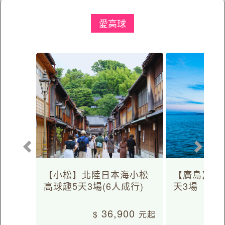
愛高球
【小松】北陸日本海小松
【廣島】日
高球趣5天3場(6人成行)
天3場
36,900