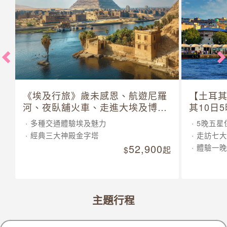
《埃及行旅》歲未感恩、航遊尼羅
【土耳
河、夜臥舖火車、走進大埃及博物
其10日
館 10 日
多種交通體驗埃及魅力
5晚五星
經典三大神殿金字塔
走訪七大
52,900
體驗一晚
起
主題行程