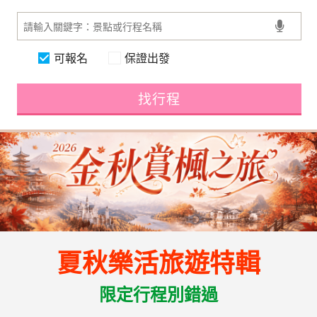
可報名
保證出發
找行程
夏秋樂活旅遊特輯
限定行程別錯過