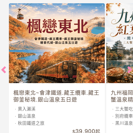
楓戀東北~會津鐵道.藏王纜車.藏王
九州福岡
御釜秘境.銀山溫泉五日遊
蟹溫泉精
奧入瀨溪
三大蟹吃
銀山溫泉
別府纜車
秋田鐵道之旅
黑川溫泉
39,900
起