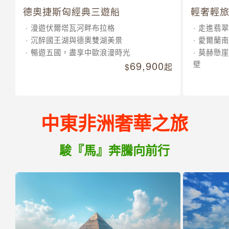
德奧捷斯匈經典三遊船
輕奢輕旅
漫遊伏爾塔瓦河畔布拉格
走進翡翠
沉醉國王湖與德奧雙湖美景
愛爾蘭南
暢遊五國，盡享中歐浪漫時光
莫赫懸崖
69,900
壁
起
中東非洲奢華之旅
駿『馬』奔騰向前行