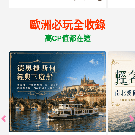
歐洲必玩全收錄
高CP值都在這