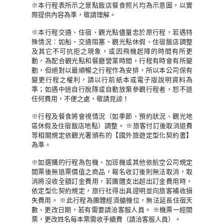
※本行程表所示之景點飯店餐食照片均為示意圖，以實
際提供內容為準，敬請理解。
※本行程交通、住宿、觀光點儘量忠於原行程，若遇特
殊情況：如船、交通阻塞、觀光點休假、住宿飯店調整
及其它不可抗拒之現象，或因飛機起降的時間有所更
動，為配合觀光點和餐廳營業時間，行程有時會有所變
動，但絕對以最順暢之行程作為安排，所以本公司保有
變更行程之權利，請以行前紙本或電子版說明資料為
準；如遇中途自行脫隊或自動放棄參觀行程者，恕不退
任何費用，不便之處，敬請見諒！
※行程及餐食將會視情況（如季節、預約狀況、觀光地
區休假及住宿飯店地點）調整。 ※旅客付訂後取消退費
等相關規定依觀光署頒布的【國外旅遊定型化契約書】
為準。
※如選購的行程為包機、加班機或其他依航空公司規定
開票後無退票價值之商品，報名收訂後則無法取消，取
消將沒收全額訂金費用，若團體支出超出訂金費用時，
依定型化契約規定，旅行社得出具證明並向旅客補收損
失費用。 ※此行程為團體經濟艙機位，無法延長住宿天
數、更改日期，若有需要請洽客服人員。 ※機票一經開
票，更改姓名每本票需收手續費（請洽客服人員）。