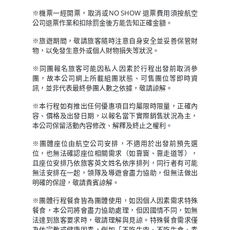
※機票一經開票，取消或NO SHOW 退票費用須按航空
公司退票作業和扣除罰金後方能告知正確金額。
※旅遊期間，敬請旅客隨時注意自身安全並妥善保管財
物，以免發生意外或個人財物損失等狀況。
※同團報名旅客可能因私人因素於行程出發前取消參
團，故本公司網上所載組團狀態、可售團位等即時資
訊，並非代表最終參團人數之依據，敬請諒解。
※本行程如有推出任何優惠項目均屬限時限量，正確內
容、價格及出發日期，以報名當下實際銷售狀況為主，
本公司保留活動內容修改、解釋及終止之權利。
※團體座位由航空公司安排，不適用於出發前預先選
位，也無法確認座位相關需求（如靠窗、靠走道等），
且座位安排乃依旅客英文姓名依序排列，同行者有可能
無法安排在一起，領隊及導遊會盡力協助，但無法做出
明確的保證，敬請貴賓諒解。
※團體行程餐食皆為團體使用，如因個人因素需求特殊
餐食，本公司將會盡力協助處理，但因國情不同，如無
法達到旅客要求時，敬請理解與見諒。特殊餐食需求僅
為依宗教或健康因素，例如「不吃牛肉、不吃生食、素