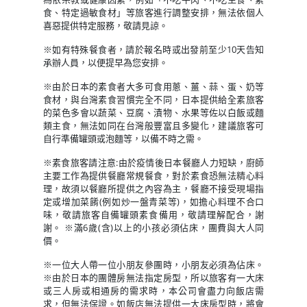
食、特定過敏食材」等旅客進行調整安排，無法依個人
喜惡提供特定服務，敬請見諒。
※如有特殊餐食者，請於報名時或出發前至少10天告知
承辦人員，以便提早為您安排。
※由於日本的素食者大多可食用蔥、薑、蒜、蛋、奶等
食材，與台灣素食習慣完全不同，日本提供給全素旅客
的菜色多會以蔬菜、豆腐、漬物、水果等佐以白飯或麵
類主食，無法如同在台灣般豐富且多變化，建議旅客可
自行準備罐頭或泡麵等，以備不時之需。
※素食旅客請注意:由於疫情後日本餐廳人力短缺，廚師
主要工作為提供餐廳常規餐食，對於素食恐無法精心料
理，故須以餐廳所提供之內容為主，餐廳不接受現場指
定或增加菜餚(例如炒一盤青菜等)，如擔心料理不合口
味，敬請旅客自備罐頭素食備用，敬請理解配合，謝
謝。 ※滿6歲(含)以上的小孩必須佔床，團費與大人同
價。
※一位大人帶一位小朋友參團時，小朋友必須為佔床。
※由於日本的團體房無法指定房型，所以旅客有一大床
或三人房或相通房的需求時，本公司會盡力向飯店需
求，但無法保證。如飯店無法提供一大床房型時，將會