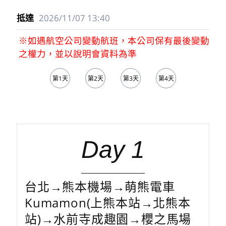
2026/11/07
13:40
※如遇航空公司變動航班，本公司保有最後變動
之權力，並以說明會資料為準
第1天
第2天
第3天
第4天
第5天
Day 1
台北→熊本機場→萌熊電車
Kumamon(上熊本站→北熊本
站)→水前寺成趣園→櫻之馬場