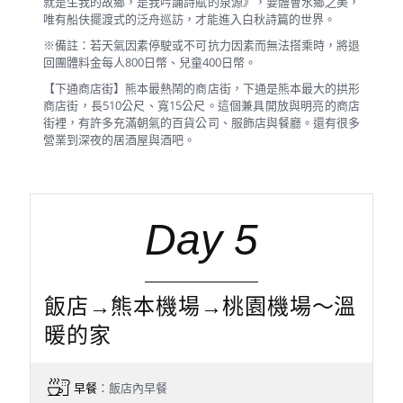
就是生我的故鄉，是我吟誦詩賦的泉源》，要體會水鄉之美，
唯有船伕擺渡式的泛舟巡訪，才能進入白秋詩篇的世界。
※備註：若天氣因素停駛或不可抗力因素而無法搭乘時，將退
回團體料金每人800日幣、兒童400日幣。
【下通商店街】熊本最熱鬧的商店街，下通是熊本最大的拱形
商店街，長510公尺、寬15公尺。這個兼具開放與明亮的商店
街裡，有許多充滿朝氣的百貨公司、服飾店與餐廳。還有很多
營業到深夜的居酒屋與酒吧。
Day 5
飯店→熊本機場→桃園機場～溫
暖的家
早餐
：飯店內早餐