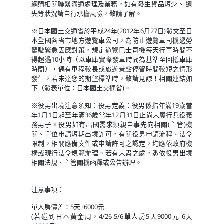
網購相關聯繫溝通處理及業務，如有發生貨品短少、 遺
失等狀況請自行承擔風險，敬請了解。
※日本國土交通省於平成24年(2012年6月27日)發文至日
本全國各省市地方遊覽車公司，為防止遊覽車司機過勞
駕駛緊急因應對策，規定遊覽巴士司機每天行車時間不
得超過10小時（以車庫實際發車時間為基準至回抵車庫
時間），偶有車程較長或旅遊景點停留時間較短之情形
發生，若未達您的期望標準時，敬請見諒！相關連結如
下（發表單位：日本國土交通省)。
※役男出境注意須知：役男定義：役男係指年滿19歲當
年1月1日起至年滿36歲當年12月31日止尚未履行兵役義
務男子。役男如有出國需求須親自事先向相關(主管)機
關、單位申請短期出境許可，有關役男申請流程、法令
限制，相關應備文件或申請許可之認定，均應依政府機
構或現行法令規範辦理。若有未盡之處，悉依役男出境
相關法規、主管關機函釋或公告辦理。
注意事項：
單人房價差：5天+6000元
(若碰到日本黃金周，4/26-5/6單人房5天9000元 6天