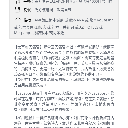
午餐
：為方便在LALAPORT逛街，發代金1000日幣自理
晚餐
：為方便逛街，敬請自理
住宿
：ARK飯店熊本城前 或 熊本ANA 或 熊本Route Inn
或 熊本東急REI飯店 或 熊本三井花園 或 AZ HOTELS 或
Mielparque飯店熊本 或同等級
【太宰府天滿宮】是全國天滿宮本社，每逢考試期間，就擠滿
了祈求考試合格的學子及家長；由於菅原道真愛梅，天滿宮園
中遍植梅樹而有「飛梅傳說」之稱，梅餅、梅茶等更是當地著
名特產。附近販賣的現烤的「梅餅」更是美味。還有永保終身
的「飛梅御守」更是一絕。太宰府前的日式古街裡，販賣著各
式各樣的日本小飾品與名產點心，絕對讓您心動不已。
【免稅店】店內有馳名豐富的禮品，琳瑯滿目供您選購精美禮
品自用或饋贈親友。
【LaLaport福岡】具有約220店鋪的九州首次的LaLaport，您
可以在超市、時尚品牌店、藥妝店等購物，或在美味餐廳、咖
啡廳享用美食。營業時間、Wi-Fi等設施資訊、店舖應有盡
有，讓您可以充分享受購物的樂趣。
【柳川遊船】一條細長蜿蜒的小河，沿岸花朵、綠樹及紅瓦古
建築，古色古香。著名詩人、童話作家北原白秋說《水鄉柳川