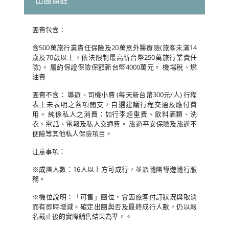
出團備註
團費包含：
含500萬旅行業責任保險及20萬意外醫療險(旅客未滿14
歲及70歲以上，依法限制最高新台幣250萬旅行業責任
險)。 履約保證保險保額新台幣4000萬元。 機場稅、燃
油費
團費不含： 導遊、司機小費 (每天新台幣300元/人) 行程
表上未表明之各項開支，自選建議行程交通及應付費
用。 純係私人之消費：如行李超重費、飲料酒類、洗
衣、電話、電報及私人交通費。 旅遊平安保險及旅遊不
便險等其他私人保險項目。
注意事項：
※成團人數：16人以上方可成行，並派隨團導遊隨行服
務。
※機位說明：「可售」團位，會因旅客付訂狀況與取消
而有即時增減。確定出團與否及最終成行人數，仍以報
名截止後的實際銷售結果為準。。