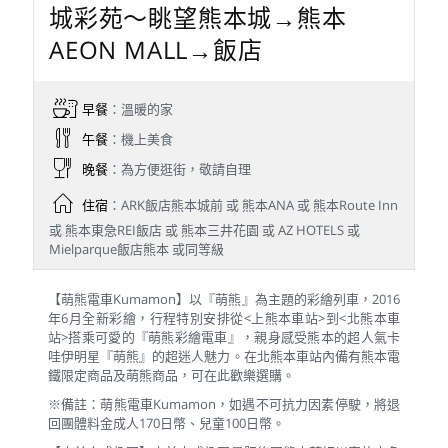
城彩苑～眺望熊本城→熊本
AEON MALL→飯店
早餐
：溫暖的家
午餐
：機上美食
晚餐
：為方便逛街，敬請自理
住宿
：ARK飯店熊本城前 或 熊本ANA 或 熊本Route Inn
或 熊本東急REI飯店 或 熊本三井花園 或 AZ HOTELS 或
Mielparque飯店熊本 或同等級
【萌熊電車Kumamon】以『萌熊』為主題的彩繪列車，2016
年6月全新彩繪，行程特別安排從<上熊本車站>到<北熊本車
站>搭乘可愛的『萌熊彩繪電車』，親身感受熊本的超人氣卡
哇伊明星『萌熊』的超迷人魅力。在北熊本車站內備有熊本電
鐵限定商品及萌熊商品，可在此歡樂選購。
※備註：萌熊電車Kumamon，如遇不可抗力因素停駛，將退
回團體料金成人170日幣、兒童100日幣。