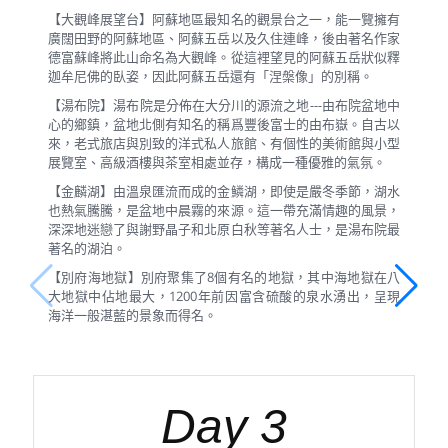
【大觀峰展望台】阿蘇地區最知名的觀景台之一，能一覽擁有
廣闊田野的阿蘇地區、阿蘇五岳以及久住連峰，後由著名作家
德富蘇峰將此山命名為大觀峰。從這裡望見的阿蘇五岳狀似釋
迦牟尼佛的臥姿，因此阿蘇五岳還有「涅槃像」的別稱。
【湯布院】湯布院是分佈在大分川的源流之地---由布院盆地中
心的鄉鎮，盆地北側有知名的稱爲豐後富士的由布嶽。自古以
來，老式旅店與別致的洋式私人旅館、有個性的美術館與小型
展覽室、高級酒樓與茶室相處並存，構成一種優雅的氣氛。
【金麟湖】由溫泉匯流而成的金鱗湖，即使是嚴冬季節，湖水
也熱氣騰騰，是盆地中晨霧的來源。這一帶充滿情趣的風景，
深深地迷戀了與謝野晶子和北原白秋等著名人士，是湯布院最
著名的湖泊。
【別府海地獄】別府聚集了8個有名的地獄，其中海地獄在八
大地獄中佔地最大，1200年前因富含硫酸的泉水湧出，呈現
海洋一般湛藍的景象而得名。
Day 3