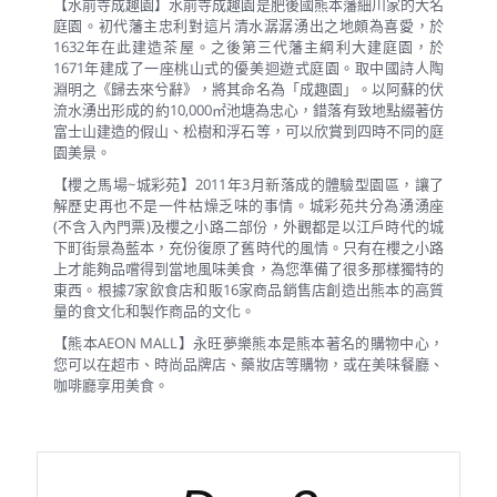
【水前寺成趣園】水前寺成趣園是肥後國熊本藩細川家的大名
庭園。初代藩主忠利對這片清水潺潺湧出之地頗為喜愛，於
1632年在此建造茶屋。之後第三代藩主綱利大建庭園，於
1671年建成了一座桃山式的優美迴遊式庭園。取中國詩人陶
淵明之《歸去來兮辭》，將其命名為「成趣園」。以阿蘇的伏
流水湧出形成的約10,000㎡池塘為忠心，錯落有致地點綴著仿
富士山建造的假山、松樹和浮石等，可以欣賞到四時不同的庭
園美景。
【櫻之馬場~城彩苑】2011年3月新落成的體驗型園區，讓了
解歷史再也不是一件枯燥乏味的事情。城彩苑共分為湧湧座
(不含入內門票)及櫻之小路二部份，外觀都是以江戶時代的城
下町街景為藍本，充份復原了舊時代的風情。只有在櫻之小路
上才能夠品嚐得到當地風味美食，為您準備了很多那樣獨特的
東西。根據7家飲食店和販16家商品銷售店創造出熊本的高質
量的食文化和製作商品的文化。
【熊本AEON MALL】永旺夢樂熊本是熊本著名的購物中心，
您可以在超市、時尚品牌店、藥妝店等購物，或在美味餐廳、
咖啡廳享用美食。