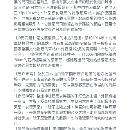
展的門司港在當時是一個擁有高文化水準的現代化港口城市；
當時也是 日本進入崇洋的最盛期，其中門司港車站，建於大
正3年(1914年)，外型模仿羅馬的特米尼車站，屬於德國風
格。門司港車站本身就是個觀光重點，站前廣場的噴泉和夜間
點燈相當吸引人，它還是門司港復古散步路線的起點。直至今
日這裡還保存許多留有往日風貌的建築物。
【JR門司港】是文藝復興式的木造2層樓，築於1914年，九州
車站裡最古老的車站，具有相當高的歷史價值(唯一被指定為
國家重要文化財產的車站)。有直徑1公尺的青銅製「幸運的洗
手台」、擦得透亮的黃銅裝飾柱子、用1500㎡的銅板和約
700m的石棉板製成的屋頂等，都體現出門司港站曾經是大陸
交通的重要據點的氣派風格。
【唐戶市場】位於日本山口縣下關市唐戶地區的地方批發市
場，也是下關市著名的旅遊觀光景點；目前每個周末和假日會
舉辦「充滿活力的馬關街」，可以讓旅客直接在市場內的海鮮
小吃攤購買的各種壽司材料。
【赤間神宮】整座神社建築以鮮豔的朱紅色為主體，外觀宛如
一座海上宮殿，極具視覺震撼力，主祭日本歷史上年紀最小的
天皇「安德天皇」。除了主殿之外，神宮內也可參觀「無耳芳
一堂」，是喜愛歷史與文化旅客的必訪之地。走在海風輕拂的
神社步道，除了感受歷史的餘韻，也能飽覽關門海峽的壯麗景
色。
【關門海峽海底隧道】連接關門海峽、全長780米的海底步行