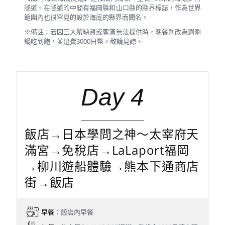
隧道。在隧道的中間有福岡縣和山口縣的縣界標誌，作為世界
範圍內也很罕見的設於海底的縣界而聞名。
※備註：若因三大蟹缺貨或客滿無法提供時，晚餐則改為涮涮
鍋吃到飽，並退費3000日幣。敬請見諒。
Day 4
飯店→日本學問之神～太宰府天
滿宮→免稅店→LaLaport福岡
→柳川遊船體驗→熊本下通商店
街→飯店
早餐
：飯店內早餐