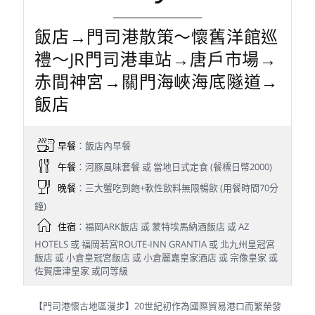
飯店→門司港散策～懷舊洋館巡
禮～JR門司港車站→唐戶市場→
赤間神宮→關門海峽海底隧道→
飯店
早餐
：飯店內早餐
午餐
：河豚風味套餐 或 當地日式定食 (餐標日幣2000)
晚餐
：三大蟹吃到飽+軟性飲料無限暢飲 (用餐時間70分
鐘)
住宿
：福岡ARK飯店 或 蒙特埃馬納酒飯店 或 AZ
HOTELS 或 福岡若宮ROUTE-INN GRANTIA 或 北九州皇冠宮
飯店 或 小倉皇冠宮飯店 或 小倉麗嘉皇家酒店 或 宗像皇家 或
佐賀唐津皇家 或同等級
【門司港懷古地區漫步】20世紀初作為國際貿易港口而繁榮發