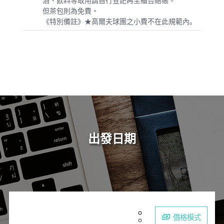
酒、飲料等取用請自行登記再至櫃台結帳。
但茶包則為免費。
《特別備註》★高爾夫球團之小費不在此規範內｡
出發日期
價格模式