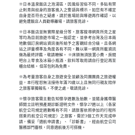
※日本溫泉飯店之泡湯區，因風俗習俗不同，多貼有禁
止刺青與紋身的旅客進入之警語與標示，如您有不確定
自身是否符合之疑慮，請於進場前與導遊再作確認，以
避免遭飯店人員勸導離場，請旅客見諒。
※日本飯店並無實際星級分等，旅客搜尋網頁所見之星
等均為目前旅遊市場之一般認定，並參考台灣及日本兩
地數個訂房網站資訊後所給予之客觀綜合分級，且各網
站之評量標準及角度各有不同，難以單一網頁所載資訊
做為最終評鑑，敬請瞭解。 ※床頭無須放置小費，房間
吧台上零食及冰箱小瓶酒、飲料等取用請自行登記再至
櫃台結帳。 但茶包則為免費。
※為考量旅客自身之旅遊安全並顧及同團團員之旅遊權
益，本行程恕無法接待年滿70歲以上且無同行親友陪伴
之旅客單獨報名，不便之處，敬請見諒。
※懷孕旅客需主動告知懷孕週數及胎數，並隨身攜帶醫
師開立註明預產期診斷證明文件，懷孕27週以上（各家
航空公司規定週數略有不同，請旅客依照參加的行程所
搭乘的航空公司規定）之旅客，需於3個工作天完成申
請，備妥「適航申請書」、「診斷書」，經由航空公司
醫務部門審核，同意適航後方可搭機。