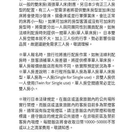
以一般的雙床房(兩張單人床)對應，另日本少有正三人房
型的配置，有三人一室需求者將提供雙床房型並加床(加
床將會使用沙發床、摺疊床或是行軍彈簧床，會比正常
的床再小一點)，如果可加床的房型客滿或沒有可加床的
房型時，將需要分出一人與同團同性別團員配房，如無
法順利配房時則提供一間單人房(單人單床房)。 日本雙
人房空間本就不大，加上三人份的行李，勢必影響住宿
品質，故建議避免需求三人房，敬請理解。
※單人報名時，旅行社將進行配房作業，如無法順利配
房時，旅客須補單人房差額，將提供標準單人單床房，
單人房報價依飯店而有所不同，依實際預定狀況為準。
※單人房差說明：本行程所指單人房為單人房單人床房
型，單人房為一人房(Single for Single use)，非雙人房供
一人使用(Twin for Single use)，單人房空間通常必定比
雙人房小。
※現行日本法律規定，在飯店或溫泉旅館內的公共場所
實行禁煙，而飯店或溫泉旅館內的客房目前多為禁煙客
房，通常設有指定吸煙區，請注意飯店內的禁煙和吸煙
標識，遵守飯店的規定與公共道德。在非吸菸區及禁菸
客房內吸煙，每間飯店將會收取日幣10000~50000不等
或以上之清潔費用。敬請知悉。