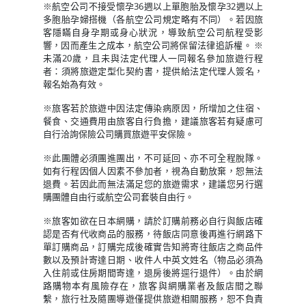
※航空公司不接受懷孕36週以上單胞胎及懷孕32週以上
多胞胎孕婦搭機（各航空公司規定略有不同）。若因旅
客隱瞞自身孕期或身心狀況，導致航空公司航程受影
響，因而產生之成本，航空公司將保留法律追訴權。 ※
未滿20歲，且未與法定代理人一同報名參加旅遊行程
者：須將旅遊定型化契約書，提供給法定代理人簽名，
報名始為有效。
※旅客若於旅遊中因法定傳染病原因，所增加之住宿、
餐食、交通費用由旅客自行負擔，建議旅客若有疑慮可
自行洽詢保險公司購買旅遊平安保險。
※此團體必須團進團出，不可延回、亦不可全程脫隊。
如有行程因個人因素不參加者，視為自動放棄，恕無法
退費。若因此而無法滿足您的旅遊需求，建議您另行選
購團體自由行或航空公司套裝自由行。
※旅客如欲在日本網購，請於訂購前務必自行與飯店確
認是否有代收商品的服務，待飯店同意後再進行網路下
單訂購商品，訂購完成後確實告知將寄往飯店之商品件
數以及預計寄達日期、收件人中英文姓名（物品必須為
入住前或住房期間寄達，退房後將逕行退件）。由於網
路購物本有風險存在，旅客與網購業者及飯店間之聯
繫，旅行社及隨團導遊僅提供旅遊相關服務，恕不負責