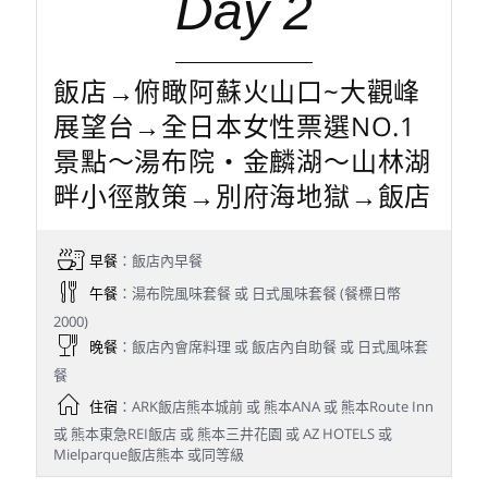
Day 2
飯店→俯瞰阿蘇火山口~大觀峰
展望台→全日本女性票選NO.1
景點～湯布院‧金麟湖～山林湖
畔小徑散策→別府海地獄→飯店
早餐
：飯店內早餐
午餐
：湯布院風味套餐 或 日式風味套餐 (餐標日幣
2000)
晚餐
：飯店內會席料理 或 飯店內自助餐 或 日式風味套
餐
住宿
：ARK飯店熊本城前 或 熊本ANA 或 熊本Route Inn
或 熊本東急REI飯店 或 熊本三井花園 或 AZ HOTELS 或
Mielparque飯店熊本 或同等級