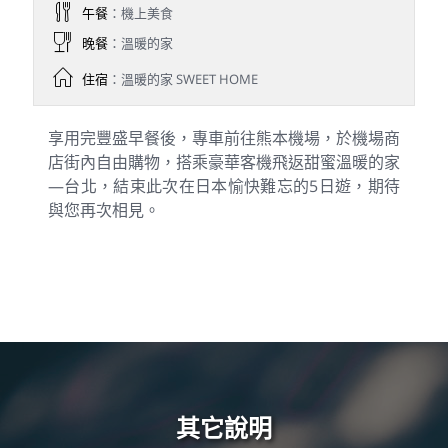
午餐
：機上美食
晚餐
：溫暖的家
住宿
：溫暖的家 SWEET HOME
享用完豐盛早餐後，專車前往熊本機場，於機場商
店街內自由購物，搭乘豪華客機飛返甜蜜溫暖的家
—台北，結束此次在日本愉快難忘的5日遊，期待
與您再次相見。
其它說明