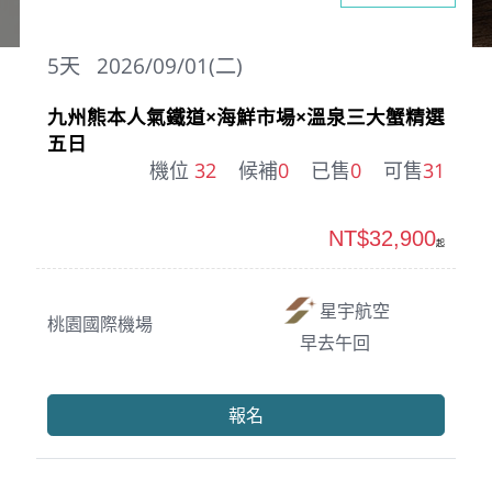
5
天
2026/09/01(二)
九州熊本人氣鐵道×海鮮市場×溫泉三大蟹精選
五日
機位
32
候補
0
已售
0
可售
31
NT$32,900
起
星宇航空
桃園國際機場
早去午回
報名