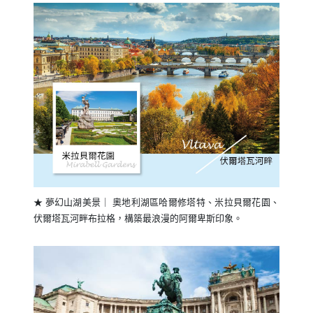
★ 夢幻山湖美景｜ 奧地利湖區哈爾修塔特、米拉貝爾花園、
伏爾塔瓦河畔布拉格，構築最浪漫的阿爾卑斯印象。