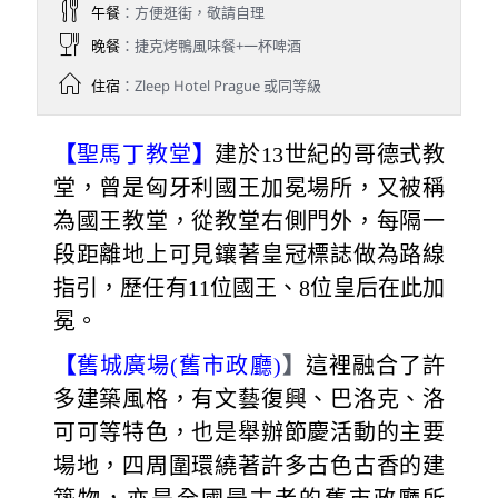
午餐
：方便逛街，敬請自理
晚餐
：捷克烤鴨風味餐+一杯啤酒
住宿
：Zleep Hotel Prague 或同等級
【
聖馬丁教堂
】
建於13世紀的哥德式教
堂，曾是匈牙利國王加冕場所，又被稱
為國王教堂，從教堂右側門外，每隔一
段距離地上可見鑲著皇冠標誌做為路線
指引，歷任有11位國王、8位皇后在此加
冕。
【
舊城廣場(舊市政廳)
】
這裡融合了許
多建築風格，有文藝復興、巴洛克、洛
可可等特色，也是舉辦節慶活動的主要
場地，四周圍環繞著許多古色古香的建