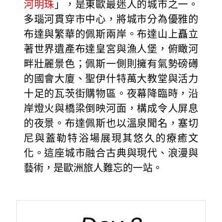
河明珠
」，是東歐最迷人的城市之一。
多瑙河貫穿市中心，將城市分為優雅的
布達與繁華的佩斯兩岸。布達山上矗立
著世界遺產布達皇宮與漁人堡，俯瞰河
畔壯麗景色；佩斯一側則擁有氣勢磅礡
的國會大廈、聖伊什特萬大教堂與活力
十足的瓦茨街購物區。夜幕降臨時，沿
岸燈火與橋梁倒映河面，構成令人屏息
的夜景。布達佩斯也以溫泉聞名，塞切
尼與蓋勒特浴場展現其悠久的療癒文
化。這座城市融合古典與現代、浪漫與
藝術，是歐洲旅人難忘的一站。