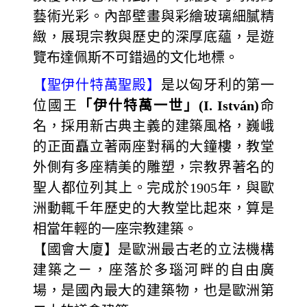
藝術光彩。內部壁畫與彩繪玻璃細膩精
緻，展現宗教與歷史的深厚底蘊，是遊
覽布達佩斯不可錯過的文化地標。
【聖伊什特萬聖殿】
是以匈牙利的第一
位國王
「伊什特萬一世」(I. István)
命
名，採用新古典主義的建築風格，巍峨
的正面矗立著兩座對稱的大鐘樓，教堂
外側有多座精美的雕塑，宗教界著名的
聖人都位列其上。完成於1905年，與歐
洲動輒千年歷史的大教堂比起來，算是
相當年輕的一座宗教建築。
【國會大廈】是歐洲最古老的立法機構
建築之ㄧ，座落於多瑙河畔的自由廣
場，是國內最大的建築物，也是歐洲第