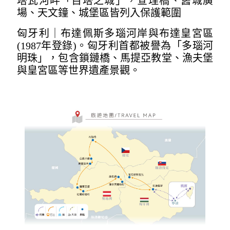
塔瓦河畔「百塔之城」，查理橋、舊城廣
場、天文鐘、城堡區皆列入保護範圍
匈牙利｜布達佩斯多瑙河岸與布達皇宮區
(1987年登錄)。匈牙利首都被譽為「多瑙河
明珠」，包含鎖鏈橋、馬提亞教堂、漁夫堡
與皇宮區等世界遺產景觀。