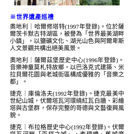
※
世界遺產巡禮
奧地利｜哈爾修塔特(1997年登錄)。位於薩
爾茨卡默古特湖區，被譽為「世界最美湖畔
小鎮」，以鹽礦文化、湖光山色與阿爾卑斯
人文景觀共構出絕美風景。
奧地利｜薩爾茲堡歷史中心(1996年登錄)。
音樂神童莫札特故鄉，以巴洛克式建築、米
拉貝爾花園與老城街區構成優雅的「音樂之
都」。
捷克｜庫倫洛夫(1992年登錄)。捷克最美中
世紀山城，伏爾塔瓦河環繞紅瓦白牆、彩繪
塔與古堡群，保存完整的哥德與文藝復興風
貌。
捷克｜布拉格歷史中心(1992年登錄)。伏爾