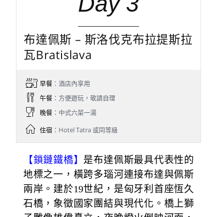
Day 3
布達佩斯 – 斯洛伐克布拉提斯拉
瓦Bratislava
早餐
：酒店內享用
午餐
：方便遊玩，敬請自理
晚餐
：中式六菜一湯
住宿
：Hotel Tatra 或同等級
【鎖鏈鐵橋】
是布達佩斯最具代表性的
地標之一，橫跨多瑙河連接布達與佩斯
兩岸。建於19世紀，是匈牙利首座恆久
石橋，象徵國家團結與現代化。橋上獅