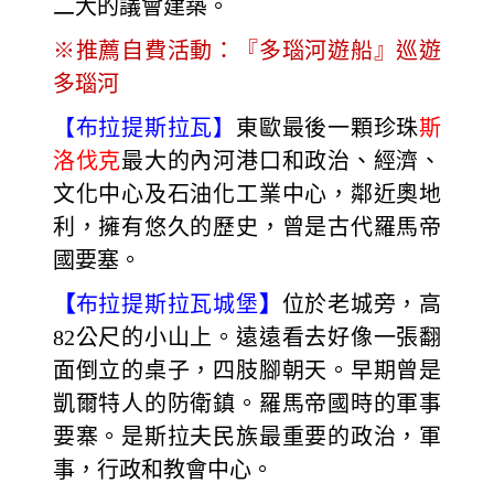
二大的議會建築。
※推薦自費活動：『多瑙河遊船』巡遊
多瑙河
【布拉提斯拉瓦】
東歐最後一顆珍珠
斯
洛伐克
最大的內河港口和政治、經濟、
文化中心及石油化工業中心，鄰近奧地
利，擁有悠久的歷史，曾是古代羅馬帝
國要塞。
【
布拉提斯拉瓦城堡
】
位於老城旁，高
82公尺的小山上。遠遠看去好像一張翻
面倒立的桌子，四肢腳朝天。早期曾是
凱爾特人的防衛鎮。羅馬帝國時的軍事
要寨。是斯拉夫民族最重要的政治，軍
事，行政和教會中心。