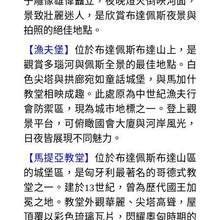
子雕像雄偉矗立，夜晚燈火倒映河面，
景致壯麗迷人，是欣賞布達佩斯夜景與
拍照的絕佳地點。
【漁夫堡】
位於布達佩斯布達山上，是
觀賞多瑙河與佩斯全景的最佳地點。白
色尖塔與拱廊宛如童話城堡，與馬加什
教堂相映成趣。此處原為中世紀漁夫行
會防禦區，現為城市地標之一。登上觀
景平台，可俯瞰國會大廈與河岸風光，
日夜皆展現不同魅力。
【馬提亞教堂】
位於布達佩斯布達山區
的城堡區，是匈牙利最著名的哥德式教
堂之一。建於13世紀，曾為歷代國王加
冕之地。教堂外觀華麗、尖塔高聳，屋
頂覆以彩色琉璃瓦片，閃耀奧匈時期的