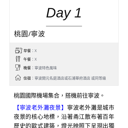
Day 1
桃園/寧波
早餐
：X
午餐
：X
晚餐
：寧波特色風味
住宿
：寧波開元名庭酒店或石浦華府酒店 或同等級
桃園國際機場集合，搭機前往寧波。
【寧波老外灘夜景】
寧波老外灘是城市
夜景的核心地標，沿著甬江散布著百年
歷史的歐式建築，燈光映照下呈現出獨