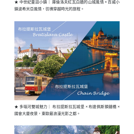
★ 中世紀童話小鎮｜ 庫倫洛夫紅瓦白牆的山城風情 × 百威小
鎮波希米亞風情，彷彿穿越時光的旅程。
★ 多瑙河雙城魅力｜ 布拉提斯拉瓦城堡 × 布達佩斯鎖鏈橋 ×
國會大廈夜景，東歐最浪漫光影之都。