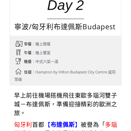
Day 2
寧波/匈牙利布達佩斯Budapest
早餐
：機上簡餐
午餐
：機上饗宴
晚餐
：中式六菜一湯
住宿
：Hampton by Hilton Budapest City Centre 或同
等級
早上前往機場搭機飛往東歐多瑙河雙子
城－布達佩斯，準備迎接精彩的歐洲之
旅。
匈牙利
首都
【
布達佩斯
】
被譽為「
多瑙