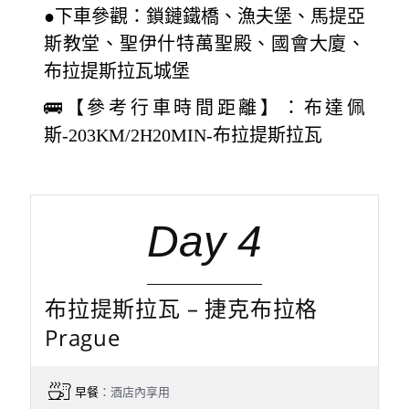
●下車參觀：鎖鏈鐵橋、漁夫堡、馬提亞
斯教堂、聖伊什特萬聖殿、國會大廈、
布拉提斯拉瓦城堡
🚌【參考行車時間距離】：布達佩
斯-203KM/2H20MIN-布拉提斯拉瓦
Day 4
布拉提斯拉瓦 – 捷克布拉格
Prague
早餐
：酒店內享用