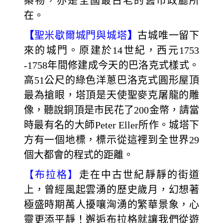
築物，亦是全國最古老的舊市政廳所
在。
【
聖米歇爾城門與城塔
】
古城唯一留下
來的城門。原建於14世紀，西元1753
-1758年間修建成今天的巴洛克式樣式。
高51公尺的綠色洋蔥巴洛克式圓形屋頂
最為搶眼，塔頂是天使聖麥克屠龍的雕
像，聽說銅頂是市民花了200金幣，請當
時最有名的大師Peter Eller所作。城塔下
方有一個地標，標示從這裡到全世界29
個大都會的程式的距離。
【布拉格】
走在中古世紀靜靜的街道
上，曾經風起雲湧的歷史歲月，幻想著
極盛時期萬人擾嚷洶湧的繁華景象，心
靈更添平靜！邂逅布拉格就讓我們從遊