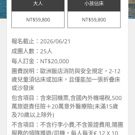
大人
小孩佔床
NT$59,800
NT$59,800
報名截止：2026/06/21
成團人數：25人
每人訂金：NT$20,000
團費說明：歐洲飯店消防與安全規定，2-12
歲兒童須佔床或加床，且僅能加一張折疊床
或沙發床
包含項目：含來回機票,含國內外機場稅,500
萬旅遊責任險＋20萬意外醫療險(未滿15歲
及70歲以上除外)
不含項目：不含行李小費,不含簽證費用,隨團
服務的領隊導遊/司機，每人每天€ 12 X 10