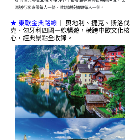
再送行李束帶每人一條、歐規轉接插頭每人一個。
★ 東歐金典路線
｜ 奧地利、捷克、斯洛伐
克、匈牙利四國一線暢遊，橫跨中歐文化核
心，經典景點全收錄。