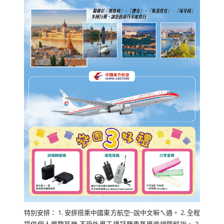
特別安排： 1. 安排搭乘中國東方航空~說中文嘛ㄟ通。 2. 全程
提供個人導覽耳機,不受外界干擾凝聽專業導遊領隊解說。 3.