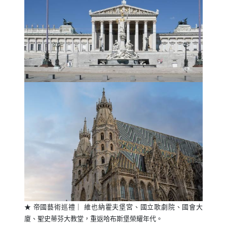
★ 帝國藝術巡禮｜ 維也納霍夫堡宮、國立歌劇院、國會大
廈、聖史蒂芬大教堂，重返哈布斯堡榮耀年代。