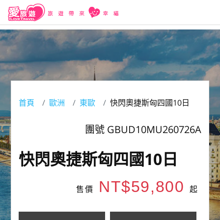
首頁
歐洲
東歐
快閃奧捷斯匈四國10日
團號 GBUD10MU260726A
快閃奧捷斯匈四國10日
NT$59,800
售價
起