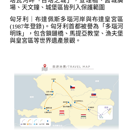
塔瓦河畔「百塔之城」，查理橋、舊城廣
場、天文鐘、城堡區皆列入保護範圍
匈牙利｜布達佩斯多瑙河岸與布達皇宮區
(1987年登錄)。匈牙利首都被譽為「多瑙河
明珠」，包含鎖鏈橋、馬提亞教堂、漁夫堡
與皇宮區等世界遺產景觀。