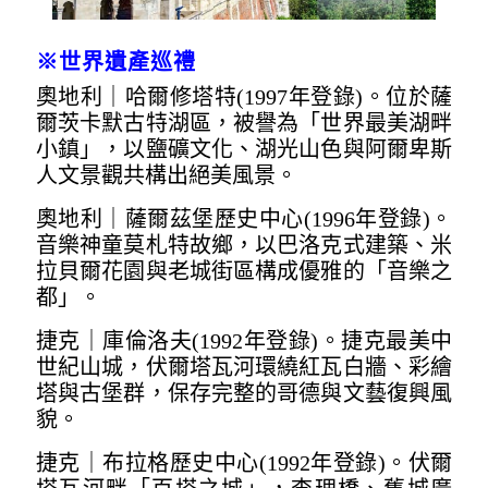
※
世界遺產巡禮
奧地利｜哈爾修塔特(1997年登錄)。位於薩
爾茨卡默古特湖區，被譽為「世界最美湖畔
小鎮」，以鹽礦文化、湖光山色與阿爾卑斯
人文景觀共構出絕美風景。
奧地利｜薩爾茲堡歷史中心(1996年登錄)。
音樂神童莫札特故鄉，以巴洛克式建築、米
拉貝爾花園與老城街區構成優雅的「音樂之
都」。
捷克｜庫倫洛夫(1992年登錄)。捷克最美中
世紀山城，伏爾塔瓦河環繞紅瓦白牆、彩繪
塔與古堡群，保存完整的哥德與文藝復興風
貌。
捷克｜布拉格歷史中心(1992年登錄)。伏爾