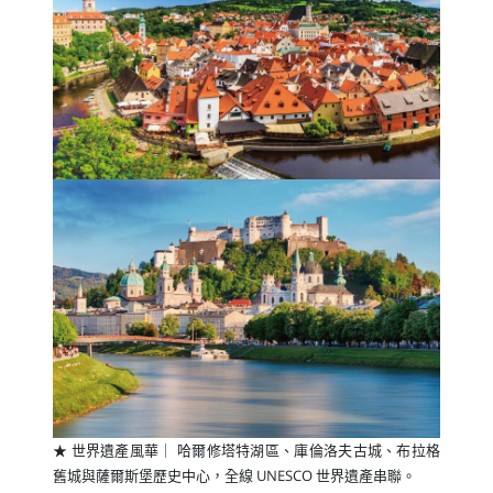
★ 世界遺產風華｜ 哈爾修塔特湖區、庫倫洛夫古城、布拉格
舊城與薩爾斯堡歷史中心，全線 UNESCO 世界遺產串聯。