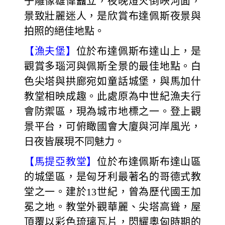
子雕像雄偉矗立，夜晚燈火倒映河面，
景致壯麗迷人，是欣賞布達佩斯夜景與
拍照的絕佳地點。
【漁夫堡】
位於布達佩斯布達山上，是
觀賞多瑙河與佩斯全景的最佳地點。白
色尖塔與拱廊宛如童話城堡，與馬加什
教堂相映成趣。此處原為中世紀漁夫行
會防禦區，現為城市地標之一。登上觀
景平台，可俯瞰國會大廈與河岸風光，
日夜皆展現不同魅力。
【馬提亞教堂】
位於布達佩斯布達山區
的城堡區，是匈牙利最著名的哥德式教
堂之一。建於13世紀，曾為歷代國王加
冕之地。教堂外觀華麗、尖塔高聳，屋
頂覆以彩色琉璃瓦片，閃耀奧匈時期的