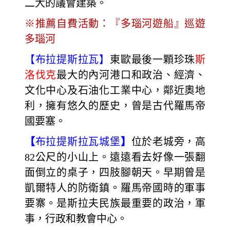
二大的議會建築。
※推薦自費活動：『多瑙河遊船』巡遊
多瑙河
【布拉提斯拉瓦】
東歐最後一顆珍珠
斯
洛伐克
最大的內河港口和政治、經濟、
文化中心及石油化工業中心，鄰近奧地
利，擁有悠久的歷史，曾是古代羅馬帝
國要塞。
【
布拉提斯拉瓦城堡
】
位於老城旁，高
82公尺的小山上。遠遠看去好像一張翻
面倒立的桌子，四肢腳朝天。早期曾是
凱爾特人的防衛鎮。羅馬帝國時的軍事
要寨。是斯拉夫民族最重要的政治，軍
事，行政和教會中心。