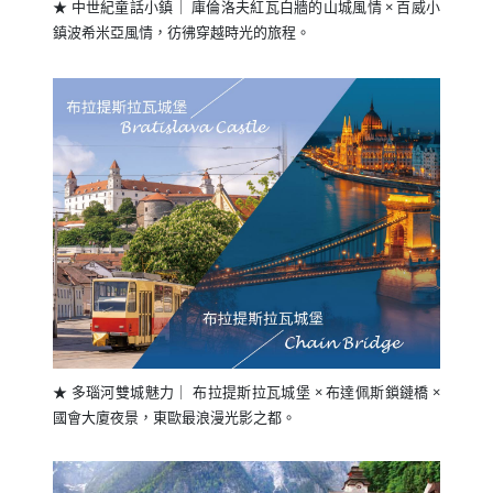
★ 中世紀童話小鎮｜ 庫倫洛夫紅瓦白牆的山城風情 × 百威小
鎮波希米亞風情，彷彿穿越時光的旅程。
★ 多瑙河雙城魅力｜ 布拉提斯拉瓦城堡 × 布達佩斯鎖鏈橋 ×
國會大廈夜景，東歐最浪漫光影之都。