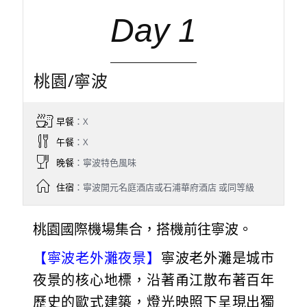
Day 1
桃園/寧波
早餐
：X
午餐
：X
晚餐
：寧波特色風味
住宿
：寧波開元名庭酒店或石浦華府酒店 或同等級
桃園國際機場集合，搭機前往寧波。
【寧波老外灘夜景】
寧波老外灘是城市
夜景的核心地標，沿著甬江散布著百年
歷史的歐式建築，燈光映照下呈現出獨