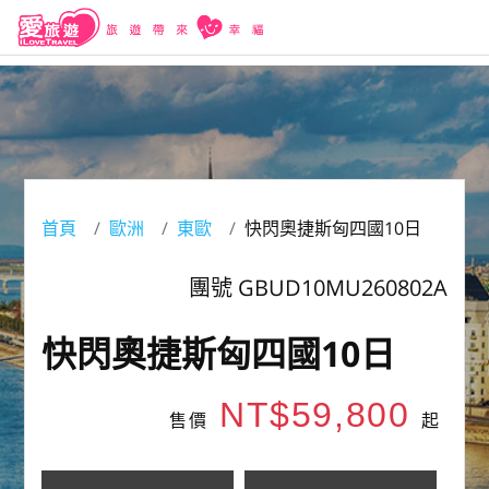
首頁
歐洲
東歐
快閃奧捷斯匈四國10日
團號 GBUD10MU260802A
快閃奧捷斯匈四國10日
NT$59,800
售價
起