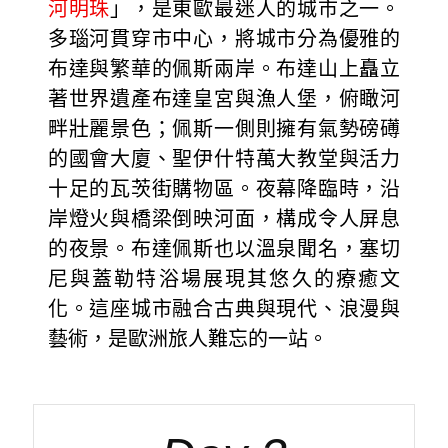
河明珠
」，是東歐最迷人的城市之一。
多瑙河貫穿市中心，將城市分為優雅的
布達與繁華的佩斯兩岸。布達山上矗立
著世界遺產布達皇宮與漁人堡，俯瞰河
畔壯麗景色；佩斯一側則擁有氣勢磅礡
的國會大廈、聖伊什特萬大教堂與活力
十足的瓦茨街購物區。夜幕降臨時，沿
岸燈火與橋梁倒映河面，構成令人屏息
的夜景。布達佩斯也以溫泉聞名，塞切
尼與蓋勒特浴場展現其悠久的療癒文
化。這座城市融合古典與現代、浪漫與
藝術，是歐洲旅人難忘的一站。