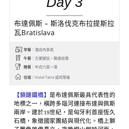
Day 3
布達佩斯 – 斯洛伐克布拉提斯拉
瓦Bratislava
早餐
：酒店內享用
午餐
：方便遊玩，敬請自理
晚餐
：中式六菜一湯
住宿
：Hotel Tatra 或同等級
【鎖鏈鐵橋】
是布達佩斯最具代表性的
地標之一，橫跨多瑙河連接布達與佩斯
兩岸。建於19世紀，是匈牙利首座恆久
石橋，象徵國家團結與現代化。橋上獅