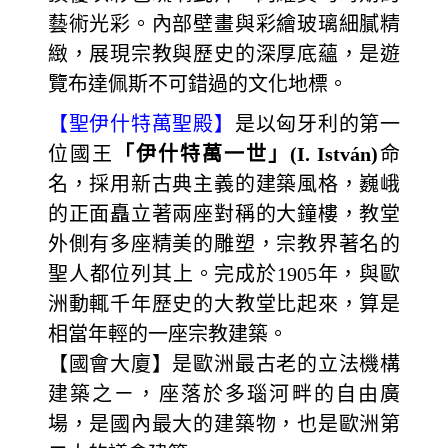
藝術光彩。內部壁畫與彩繪玻璃細膩精
緻，展現宗教與歷史的深厚底蘊，是遊
覽布達佩斯不可錯過的文化地標。
【聖伊什特萬聖殿】
是以匈牙利的第一
位國王
「伊什特萬一世」(I. István)
命
名，採用新古典主義的建築風格，巍峨
的正面矗立著兩座對稱的大鐘樓，教堂
外側有多座精美的雕塑，宗教界著名的
聖人都位列其上。完成於1905年，與歐
洲動輒千年歷史的大教堂比起來，算是
相當年輕的一座宗教建築。
【國會大廈】是歐洲最古老的立法機構
建築之ㄧ，座落於多瑙河畔的自由廣
場，是國內最大的建築物，也是歐洲第