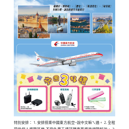
特別安排： 1. 安排搭乘中國東方航空~說中文嘛ㄟ通。 2. 全程
提供個人導覽耳機,不受外界干擾凝聽專業導遊領隊解說。 3.