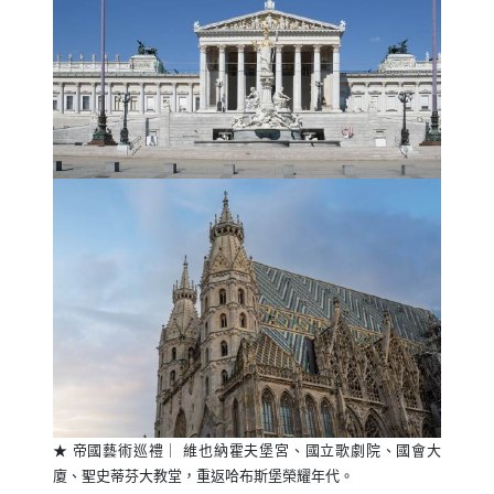
★ 帝國藝術巡禮｜ 維也納霍夫堡宮、國立歌劇院、國會大
廈、聖史蒂芬大教堂，重返哈布斯堡榮耀年代。