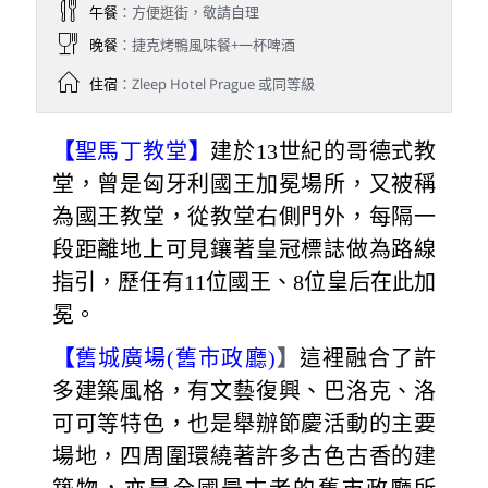
午餐
：方便逛街，敬請自理
晚餐
：捷克烤鴨風味餐+一杯啤酒
住宿
：Zleep Hotel Prague 或同等級
【
聖馬丁教堂
】
建於13世紀的哥德式教
堂，曾是匈牙利國王加冕場所，又被稱
為國王教堂，從教堂右側門外，每隔一
段距離地上可見鑲著皇冠標誌做為路線
指引，歷任有11位國王、8位皇后在此加
冕。
【
舊城廣場(舊市政廳)
】
這裡融合了許
多建築風格，有文藝復興、巴洛克、洛
可可等特色，也是舉辦節慶活動的主要
場地，四周圍環繞著許多古色古香的建