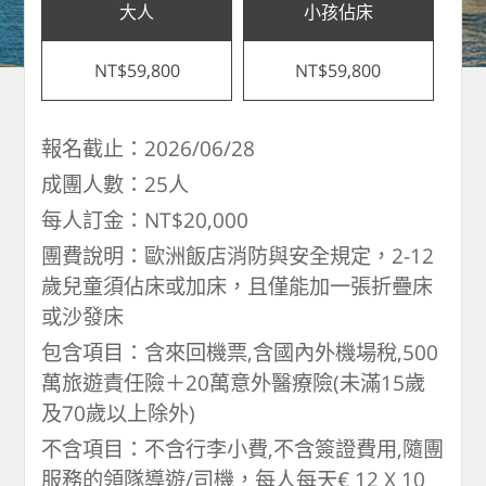
大人
小孩佔床
NT$59,800
NT$59,800
報名截止：2026/06/28
成團人數：25人
每人訂金：NT$20,000
團費說明：歐洲飯店消防與安全規定，2-12
歲兒童須佔床或加床，且僅能加一張折疊床
或沙發床
包含項目：含來回機票,含國內外機場稅,500
萬旅遊責任險＋20萬意外醫療險(未滿15歲
及70歲以上除外)
不含項目：不含行李小費,不含簽證費用,隨團
服務的領隊導遊/司機，每人每天€ 12 X 10