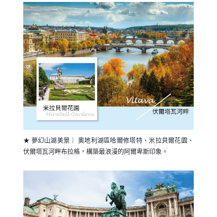
★ 夢幻山湖美景｜ 奧地利湖區哈爾修塔特、米拉貝爾花園、
伏爾塔瓦河畔布拉格，構築最浪漫的阿爾卑斯印象。