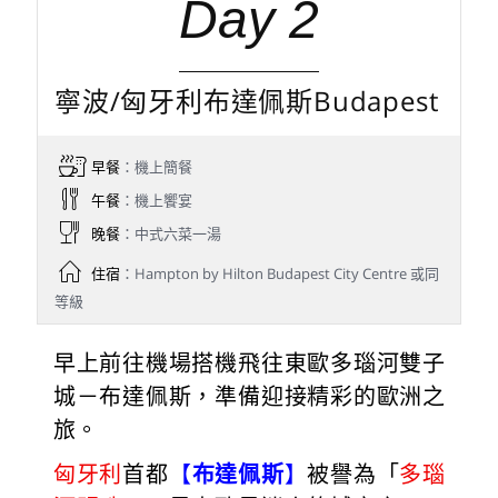
Day 2
寧波/匈牙利布達佩斯Budapest
早餐
：機上簡餐
午餐
：機上饗宴
晚餐
：中式六菜一湯
住宿
：Hampton by Hilton Budapest City Centre 或同
等級
早上前往機場搭機飛往東歐多瑙河雙子
城－布達佩斯，準備迎接精彩的歐洲之
旅。
匈牙利
首都
【
布達佩斯
】
被譽為「
多瑙