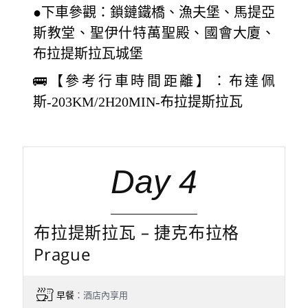
●下車參觀：鎖鏈鐵橋、漁夫堡、馬提亞
斯教堂、聖伊什特萬聖殿、國會大廈、
布拉提斯拉瓦城堡
🚌【參考行車時間距離】：布達佩
斯-203KM/2H20MIN-布拉提斯拉瓦
Day 4
布拉提斯拉瓦 – 捷克布拉格
Prague
早餐
：酒店內享用