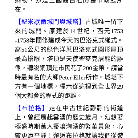
築物，亦是全國最古老的舊市政廳所
在。
【
聖米歇爾城門與城塔
】
古城唯一留下
來的城門。原建於14世紀，西元1753
-1758年間修建成今天的巴洛克式樣式。
高51公尺的綠色洋蔥巴洛克式圓形屋頂
最為搶眼，塔頂是天使聖麥克屠龍的雕
像，聽說銅頂是市民花了200金幣，請當
時最有名的大師Peter Eller所作。城塔下
方有一個地標，標示從這裡到全世界29
個大都會的程式的距離。
【布拉格】
走在中古世紀靜靜的街道
上，曾經風起雲湧的歷史歲月，幻想著
極盛時期萬人擾嚷洶湧的繁華景象，心
靈更添平靜！邂逅布拉格就讓我們從遊