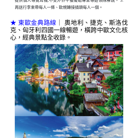
再送行李束帶每人一條、歐規轉接插頭每人一個。
★ 東歐金典路線
｜ 奧地利、捷克、斯洛伐
克、匈牙利四國一線暢遊，橫跨中歐文化核
心，經典景點全收錄。