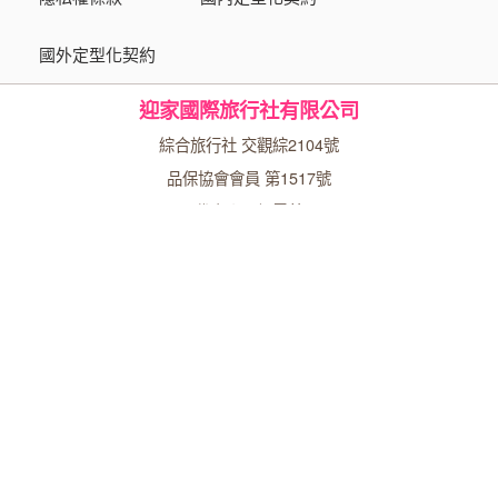
國外定型化契約
迎家國際旅行社有限公司
綜合旅行社 交觀綜2104號
品保協會會員 第1517號
代表人：繆霞芬
台北總公司
10556台北市松山區八德路二段400號6樓之2
專線：(02)6600-1688
傳真：(02)6600-2149
統一編號：27366902
台中分公司
40358台中市西區忠明南路303號24樓之5