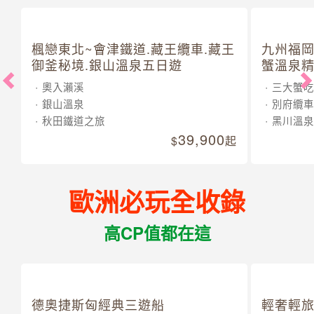
楓戀東北~會津鐵道.藏王纜車.藏王
九州福岡
御釜秘境.銀山溫泉五日遊
蟹溫泉精
奧入瀨溪
三大蟹吃
銀山溫泉
別府纜車
秋田鐵道之旅
黑川溫泉
39,900
起
歐洲必玩全收錄
高CP值都在這
德奧捷斯匈經典三遊船
輕奢輕旅