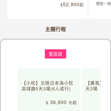
52,900
體驗一晚
起
主題行程
愛高球
【小松】北陸日本海小松
【廣島】日
高球趣5天3場(6人成行)
天3場
36,900