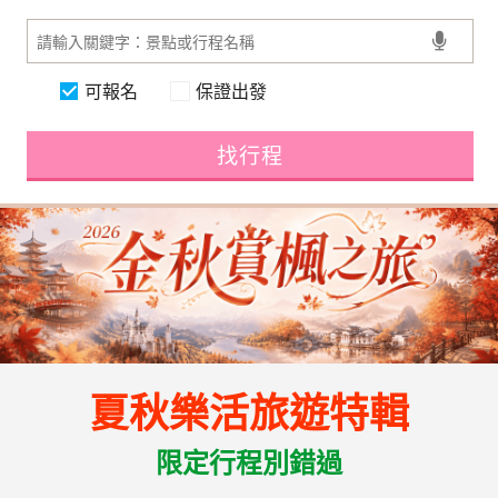
可報名
保證出發
找行程
夏秋樂活旅遊特輯
限定行程別錯過