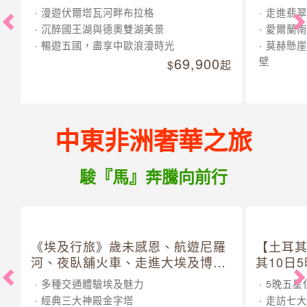
漫遊伏爾塔瓦河畔布拉格
走進翡翠
沉醉國王湖與德奧雙湖美景
愛爾蘭南
暢遊五國，盡享中歐浪漫時光
莫赫懸崖
69,900
壁
起
中東非洲奢華之旅
駿『馬』奔騰向前行
《埃及行旅》歲未感恩、航遊尼羅
【土耳
河、夜臥舖火車、走進大埃及博物
其10日
館 10 日
多種交通體驗埃及魅力
5晚五星
經典三大神殿金字塔
走訪七大