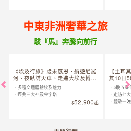
中東非洲奢華之旅
駿『馬』奔騰向前行
《埃及行旅》歲未感恩、航遊尼羅
【土耳
河、夜臥舖火車、走進大埃及博物
其10日
館 10 日
多種交通體驗埃及魅力
5晚五星
經典三大神殿金字塔
走訪七大
52,900
體驗一晚
起