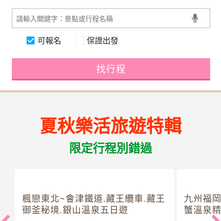
可報名
保證出發
找行程
夏秋樂活旅遊特輯
限定行程別錯過
楓戀東北~會津鐵道.藏王纜車.藏王
九州福岡
御釜秘境.銀山溫泉五日遊
蟹溫泉精