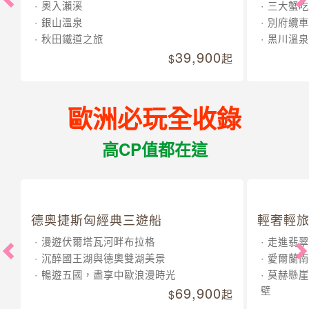
奧入瀨溪
三大蟹吃
銀山溫泉
別府纜車
秋田鐵道之旅
黑川溫泉
39,900
起
歐洲必玩全收錄
高CP值都在這
德奧捷斯匈經典三遊船
輕奢輕旅
漫遊伏爾塔瓦河畔布拉格
走進翡翠
沉醉國王湖與德奧雙湖美景
愛爾蘭南
暢遊五國，盡享中歐浪漫時光
莫赫懸崖
69,900
壁
起