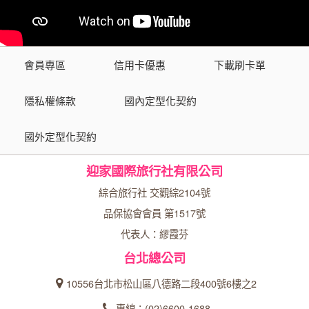
會員專區
信用卡優惠
下載刷卡單
隱私權條款
國內定型化契約
國外定型化契約
迎家國際旅行社有限公司
綜合旅行社 交觀綜2104號
品保協會會員 第1517號
代表人：繆霞芬
台北總公司
10556台北市松山區八德路二段400號6樓之2
專線：(02)6600-1688