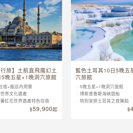
其行旅】土航直飛魔幻土
藍色土耳其10日5晚五
日5晚五星+1晚洞穴旅館
穴旅館
住宿+飯店內用餐
5晚五星+1晚洞穴旅館
大世界文化遺產
博斯普魯斯海峽遊船
晚蕃紅花世界遺產特色住宿
特別安排土耳其之夜舞蹈
59,900
起