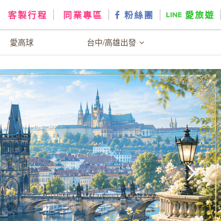
客製行程
同業專區
粉絲團
愛旅遊
愛高球
台中/高雄出發