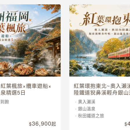
紅葉楓旅×纜車遊船×
紅葉環抱東北~奧入瀨
泉精選5日
陸鐵道猊鼻溪輕舟銀山
五日
吃到飽
奧入瀨溪
車
銀山溫泉
泉
秋田鐵道之旅