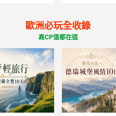
36,900
起
歐洲必玩全收錄
高CP值都在這