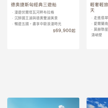
德奧捷斯匈經典三遊船
輕奢輕旅
天
漫遊伏爾塔瓦河畔布拉格
走進翡
沉醉國王湖與德奧雙湖美景
愛爾蘭
暢遊五國，盡享中歐浪漫時光
69,900
莫赫懸
起
濤峭壁