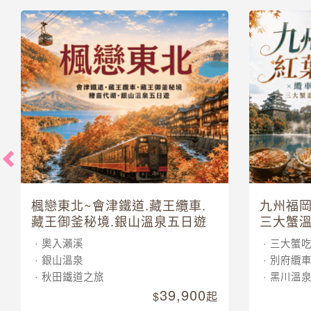
楓戀東北~會津鐵道.藏王纜車.
九州福岡
藏王御釜秘境.銀山溫泉五日遊
三大蟹溫
奧入瀨溪
三大蟹
銀山溫泉
別府纜
秋田鐵道之旅
黑川溫