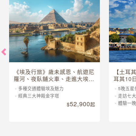
《埃及行旅》歲未感恩、航遊尼
【土耳
羅河、夜臥舖火車、走進大埃及
耳其10
博物館 10 日
多種交通體驗埃及魅力
5晚五星
經典三大神殿金字塔
走訪七
52,900
體驗一
起