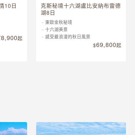
情10日
克斯秘境十六湖盧比安納布雷德
湖8日
東歐金秋秘境
十六湖美景
78,900
感受最浪漫的秋日風景
起
69,800
起