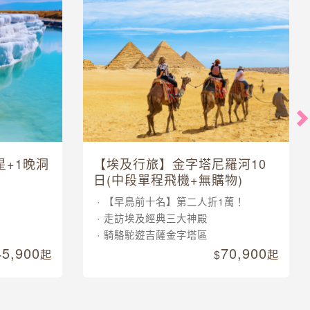
星+1晚洞
【埃及行旅】金字塔尼羅河10
日(中段單程飛機+無購物)
【早鳥前十名】第二人折1萬！
走訪埃及經典三大神殿
騎駱駝遊吉薩金字塔區
45,900
70,900
起
起