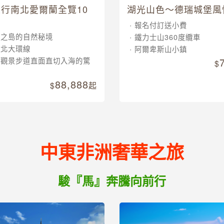
行南北愛爾蘭全覽10
湖光山色～德瑞城堡風
報名付訂送小費
翠之島的自然秘境
鐵力士山360度纜車
南北大環線
阿爾卑斯山小鎮
崖觀景步道直面直切入海的驚
88,888
起
中東非洲奢華之旅
駿『馬』奔騰向前行