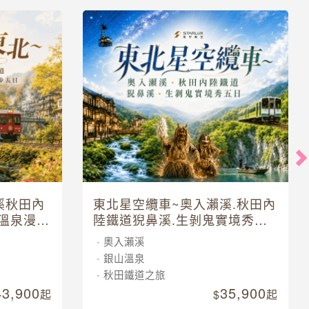
溪秋田內
東北星空纜車~奧入瀨溪.秋田內
溫泉漫步
陸鐵道猊鼻溪.生剝鬼實境秀五
日
奧入瀨溪
銀山溫泉
秋田鐵道之旅