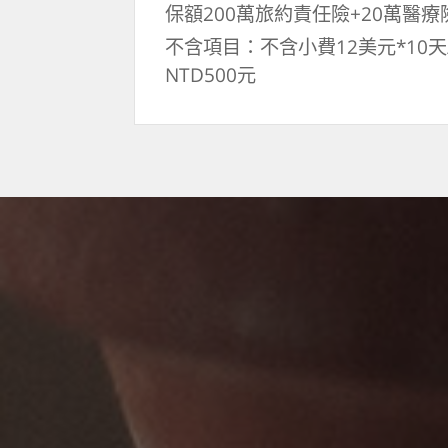
保額200萬旅約責任險+20萬醫療
不含項目：不含小費12美元*10
NTD500元