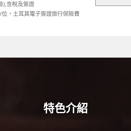
險),含稅及簽證
天/位，土耳其電子簽證旅行保險費
特色介紹