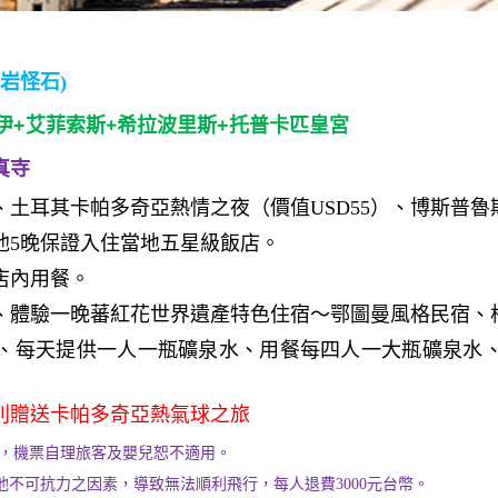
岩怪石)
+
伊+艾菲索斯
希拉波里斯+托普卡匹皇宮
真寺
土耳其卡帕多奇亞熱情之夜（價值USD55）、博斯普魯斯
他5晚保證入住當地五星級飯店。
店內用餐。
、體驗一晚蕃紅花世界遺產特色住宿～鄂圖曼風格民宿、
、每天提供一人一瓶礦泉水、用餐每四人一大瓶礦泉水
特別贈送卡帕多奇亞熱氣球之旅
止，機票自理旅客及嬰兒恕不適用。
不可抗力之因素，導致無法順利飛行，每人退費3000元台幣。