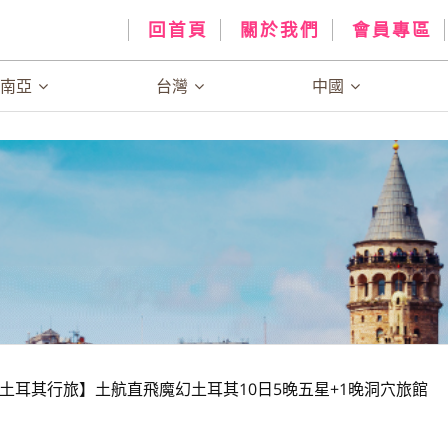
回首頁
關於我們
會員專區
、南亞
台灣
中國
土耳其行旅】土航直飛魔幻土耳其10日5晚五星+1晚洞穴旅館