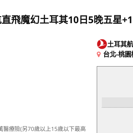
直飛魔幻土耳其10日5晚五星+
土耳其
台北-桃園
萬醫療險(另70歲以上15歲以下最高