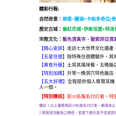
精彩行程:
自然奇景：
棉堡+
鹽湖+
卡帕多奇亞(奇
歷史古城：
番紅花城+
伊斯坦堡+特洛
宗教文化：
藍色清真寺、聖索菲亞清
【精心安排】
走訪七大世界文化遺產、
【五星住宿
】
除特殊住宿體驗外，其
【美食升級】
土耳其風味餐、五晚飯
【特別加碼】
升等一晚洞穴特色飯店
【五大好禮】
全程提供個人導覽耳機
人一個。
【特別贈送】
前10名報名付訂者，
備註
1.
以上優惠限前10名報名付訂者，額滿為
2.
熱氣球活動為之贈送，若當下遇天氣不佳或其他