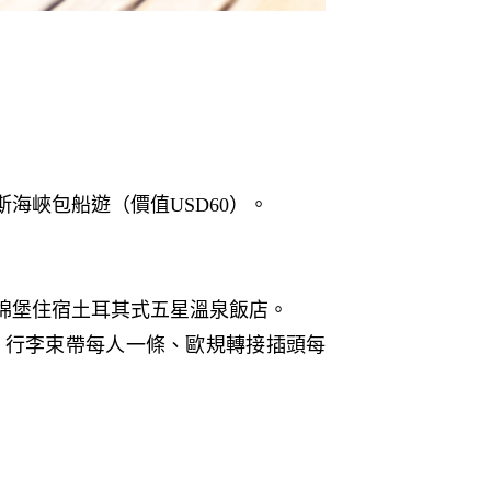
海峽包船遊（價值USD60）。
棉堡住宿土耳其式五星溫泉飯店。
、行李束帶每人一條、歐規轉接插頭每