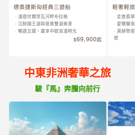
德奧捷斯匈經典三遊船
輕奢輕旅
漫遊伏爾塔瓦河畔布拉格
走進翡翠
沉醉國王湖與德奧雙湖美景
愛爾蘭南
暢遊五國，盡享中歐浪漫時光
莫赫懸崖
69,900
壁
起
中東非洲奢華之旅
駿『馬』奔騰向前行