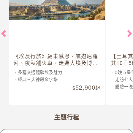
《埃及行旅》歲未感恩、航遊尼羅
【土耳
河、夜臥舖火車、走進大埃及博物
其10日
館 10 日
多種交通體驗埃及魅力
5晚五星
經典三大神殿金字塔
走訪七大
52,900
體驗一晚
起
主題行程