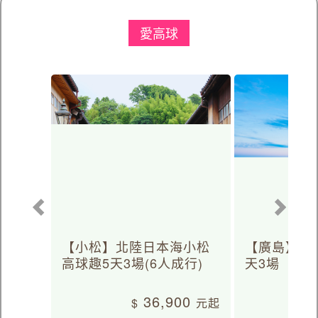
愛高球
【小松】北陸日本海小松
【廣島】日
高球趣5天3場(6人成行)
天3場
36,900