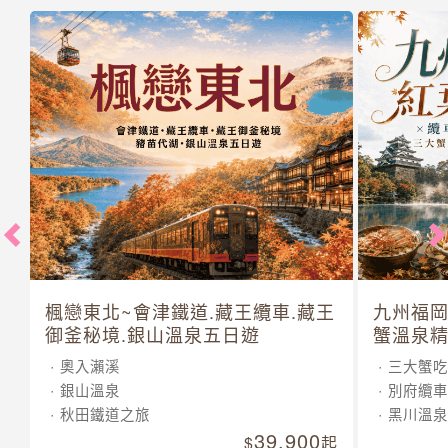
楓戀東北~會津鐵道.藏王纜車.藏王
九州福岡
御釜秘境.銀山溫泉五日遊
蟹溫泉精
奧入瀨溪
三大蟹吃
銀山溫泉
別府纜車
秋田鐵道之旅
黑川溫泉
39,900
起