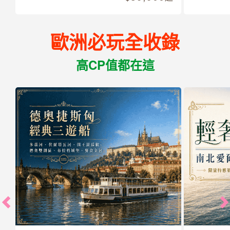
歐洲必玩全收錄
高CP值都在這