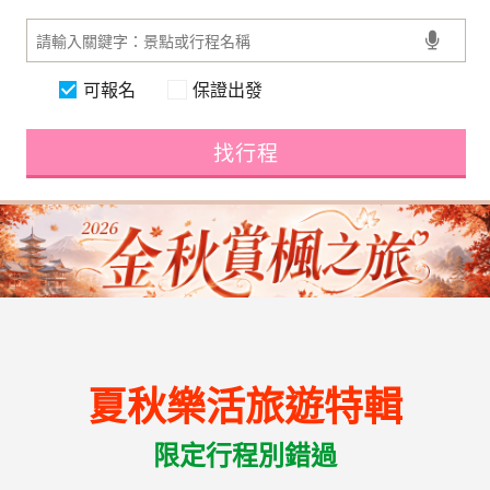
可報名
保證出發
找行程
夏秋樂活旅遊特輯
限定行程別錯過