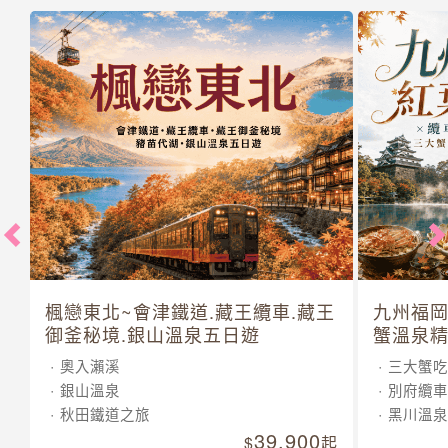
楓戀東北~會津鐵道.藏王纜車.藏王
九州福岡
御釜秘境.銀山溫泉五日遊
蟹溫泉精
奧入瀨溪
三大蟹吃
銀山溫泉
別府纜車
秋田鐵道之旅
黑川溫泉
39,900
起