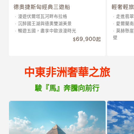
德奧捷斯匈經典三遊船
輕奢輕旅
漫遊伏爾塔瓦河畔布拉格
走進翡翠
沉醉國王湖與德奧雙湖美景
愛爾蘭南
暢遊五國，盡享中歐浪漫時光
莫赫懸崖
69,900
壁
起
中東非洲奢華之旅
駿『馬』奔騰向前行