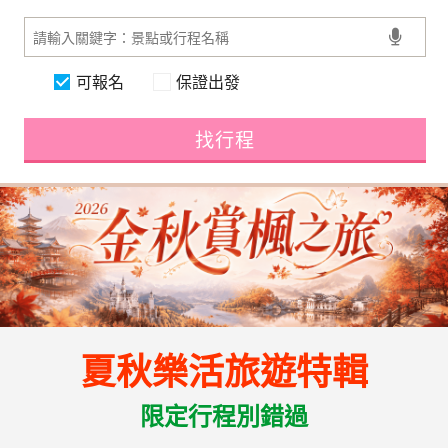
可報名
保證出發
找行程
夏秋樂活旅遊特輯
限定行程別錯過