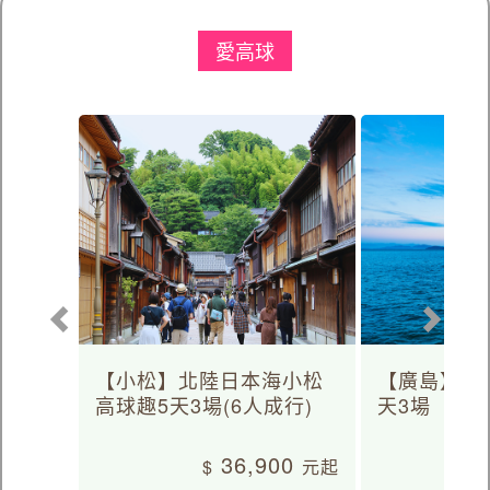
愛高球
【小松】北陸日本海小松
【廣島】日
高球趣5天3場(6人成行)
天3場
36,900