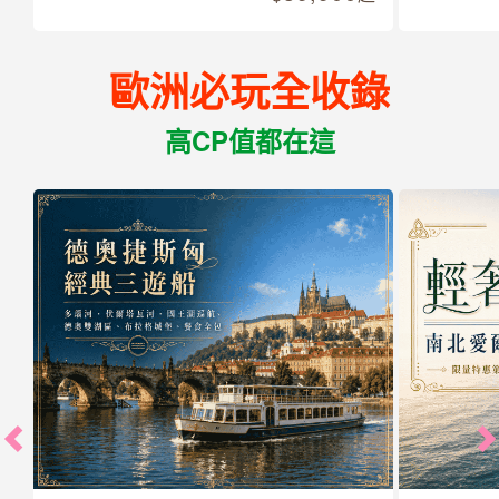
歐洲必玩全收錄
高CP值都在這