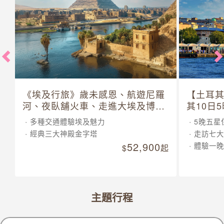
《埃及行旅》歲未感恩、航遊尼羅
【土耳
河、夜臥舖火車、走進大埃及博物
其10日
館 10 日
多種交通體驗埃及魅力
5晚五星
經典三大神殿金字塔
走訪七大
52,900
體驗一晚
起
主題行程