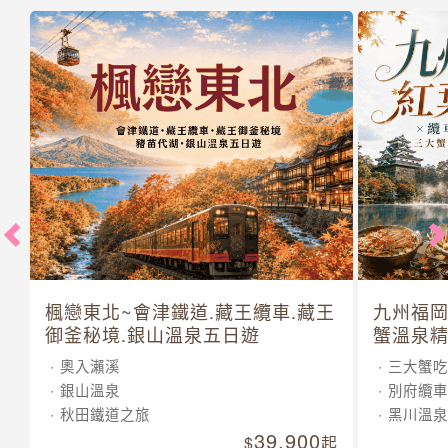
楓戀東北~會津鐵道.藏王纜車.藏王
九州福岡
御釜秘境.銀山溫泉五日遊
蟹溫泉精
奧入瀨溪
三大蟹吃
銀山溫泉
別府纜車
秋田鐵道之旅
黑川溫泉
39,900
起