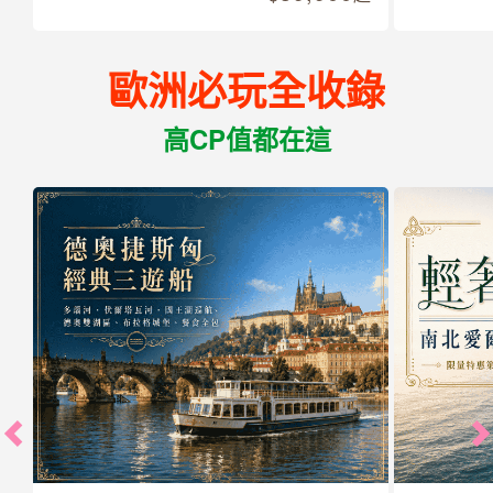
歐洲必玩全收錄
高CP值都在這