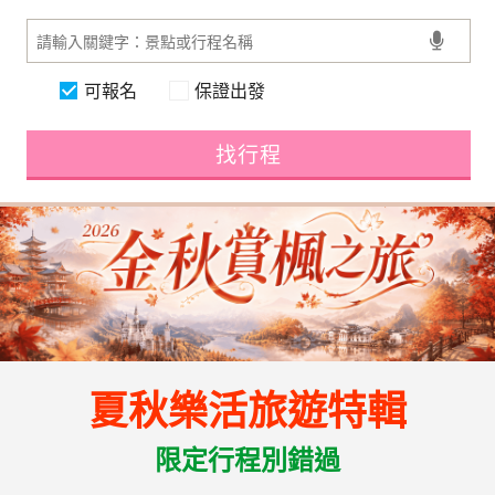
可報名
保證出發
找行程
夏秋樂活旅遊特輯
限定行程別錯過