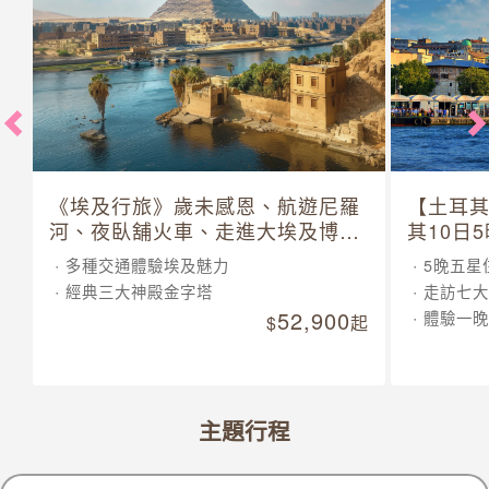
《埃及行旅》歲未感恩、航遊尼羅
【土耳
河、夜臥舖火車、走進大埃及博物
其10日
館 10 日
多種交通體驗埃及魅力
5晚五星
經典三大神殿金字塔
走訪七大
52,900
體驗一晚
起
主題行程