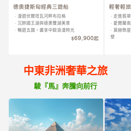
德奧捷斯匈經典三遊船
輕奢輕旅
漫遊伏爾塔瓦河畔布拉格
走進翡翠
沉醉國王湖與德奧雙湖美景
愛爾蘭南
暢遊五國，盡享中歐浪漫時光
莫赫懸崖
69,900
壁
起
中東非洲奢華之旅
駿『馬』奔騰向前行