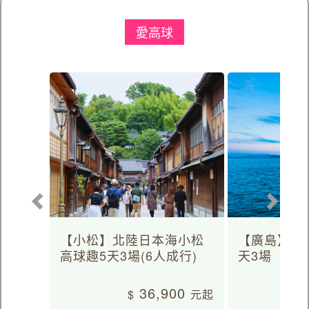
愛高球
【小松】北陸日本海小松
【廣島】日
高球趣5天3場(6人成行)
天3場
36,900