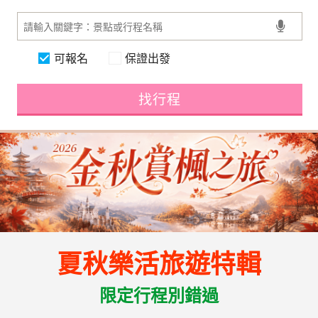
可報名
保證出發
找行程
夏秋樂活旅遊特輯
限定行程別錯過