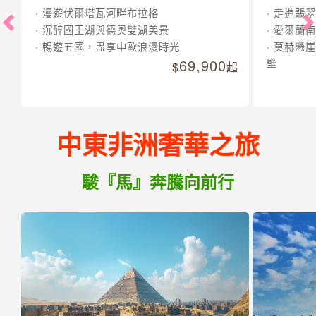
漫遊伏爾塔瓦河畔布拉格
走進翡翠
沉醉國王湖與德奧雙湖美景
愛爾蘭南
暢遊五國，盡享中歐浪漫時光
莫赫懸崖
69,900
壁
起
中東非洲奢華之旅
駿『馬』奔騰向前行