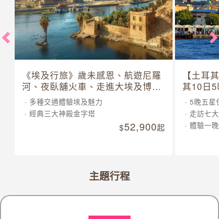
《埃及行旅》歲未感恩、航遊尼羅
【土耳
河、夜臥舖火車、走進大埃及博物
其10日
館 10 日
多種交通體驗埃及魅力
5晚五星
經典三大神殿金字塔
走訪七大
52,900
體驗一晚
起
主題行程