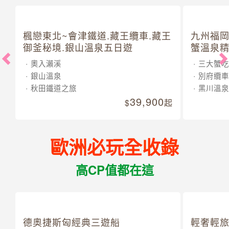
楓戀東北~會津鐵道.藏王纜車.藏王
九州福岡
御釜秘境.銀山溫泉五日遊
蟹溫泉精
奧入瀨溪
三大蟹吃
銀山溫泉
別府纜車
秋田鐵道之旅
黑川溫泉
39,900
起
歐洲必玩全收錄
高CP值都在這
德奧捷斯匈經典三遊船
輕奢輕旅