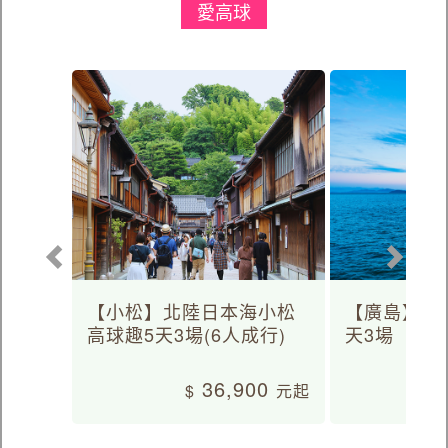
愛高球
【小松】北陸日本海小松
【廣島】日
高球趣5天3場(6人成行)
天3場
36,900