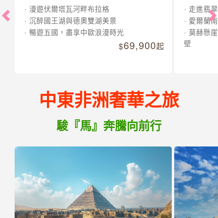
漫遊伏爾塔瓦河畔布拉格
走進翡翠
沉醉國王湖與德奧雙湖美景
愛爾蘭南
暢遊五國，盡享中歐浪漫時光
莫赫懸崖
69,900
壁
起
中東非洲奢華之旅
駿『馬』奔騰向前行