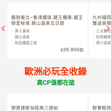
楓戀東北~會津鐵道.藏王纜車.藏王
九州福岡
御釜秘境.銀山溫泉五日遊
蟹溫泉精
奧入瀨溪
三大蟹吃
銀山溫泉
別府纜車
秋田鐵道之旅
黑川溫泉
39,900
起
歐洲必玩全收錄
高CP值都在這
德奧捷斯匈經典三遊船
輕奢輕旅