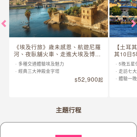
《埃及行旅》歲未感恩、航遊尼羅
【土耳
河、夜臥舖火車、走進大埃及博物
其10日
館 10 日
多種交通體驗埃及魅力
5晚五星
經典三大神殿金字塔
走訪七大
52,900
體驗一晚
起
主題行程