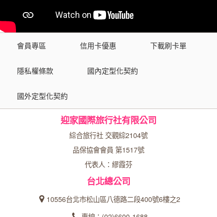
會員專區
信用卡優惠
下載刷卡單
隱私權條款
國內定型化契約
國外定型化契約
迎家國際旅行社有限公司
綜合旅行社 交觀綜2104號
品保協會會員 第1517號
代表人：繆霞芬
台北總公司
10556台北市松山區八德路二段400號6樓之2
專線：(02)6600-1688