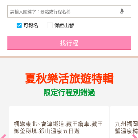
可報名
保證出發
找行程
夏秋樂活旅遊特輯
限定行程別錯過
楓戀東北~會津鐵道.藏王纜車.藏王
九州福岡
御釜秘境.銀山溫泉五日遊
蟹溫泉精