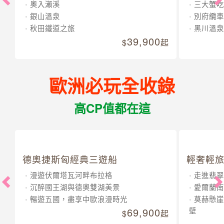
奧入瀨溪
三大蟹吃
銀山溫泉
別府纜車
秋田鐵道之旅
黑川溫泉
39,900
起
歐洲必玩全收錄
高CP值都在這
德奧捷斯匈經典三遊船
輕奢輕旅
漫遊伏爾塔瓦河畔布拉格
走進翡翠
沉醉國王湖與德奧雙湖美景
愛爾蘭南
暢遊五國，盡享中歐浪漫時光
莫赫懸崖
69,900
壁
起