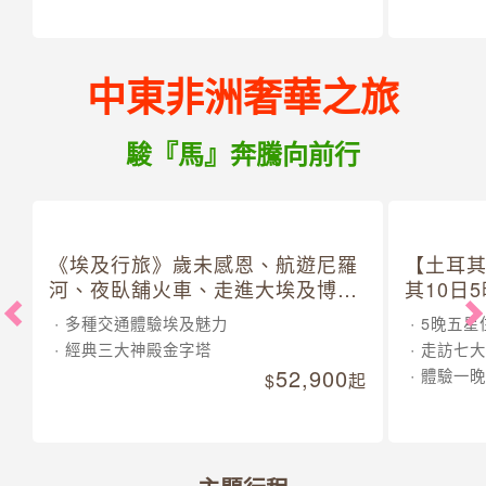
中東非洲奢華之旅
駿『馬』奔騰向前行
《埃及行旅》歲未感恩、航遊尼羅
【土耳
河、夜臥舖火車、走進大埃及博物
其10日
館 10 日
多種交通體驗埃及魅力
5晚五星
經典三大神殿金字塔
走訪七大
52,900
體驗一晚
起