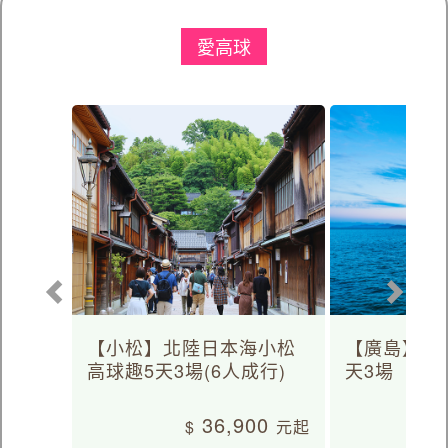
愛高球
【小松】北陸日本海小松
【廣島】日
高球趣5天3場(6人成行)
天3場
36,900