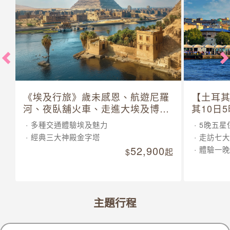
《埃及行旅》歲未感恩、航遊尼羅
【土耳
河、夜臥舖火車、走進大埃及博物
其10日
館 10 日
多種交通體驗埃及魅力
5晚五星
經典三大神殿金字塔
走訪七大
52,900
體驗一晚
起
主題行程