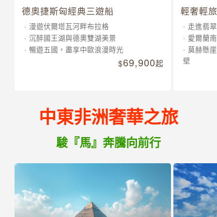
德奧捷斯匈經典三遊船
輕奢輕旅
漫遊伏爾塔瓦河畔布拉格
走進翡翠
沉醉國王湖與德奧雙湖美景
愛爾蘭南
暢遊五國，盡享中歐浪漫時光
莫赫懸崖
69,900
壁
起
中東非洲奢華之旅
駿『馬』奔騰向前行