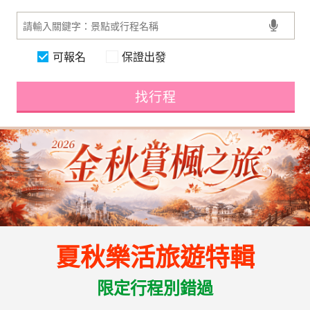
可報名
保證出發
找行程
夏秋樂活旅遊特輯
限定行程別錯過