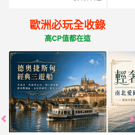
歐洲必玩全收錄
高CP值都在這