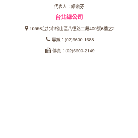
代表人：繆霞芬
台北總公司
10556台北市松山區八德路二段400號6樓之2
專線：(02)6600-1688
傳真：(02)6600-2149
統一編號：27366902
台中分公司
40358台中市西區忠明南路303號24樓之5
專線：04-23162600
傳真：04-22360573
統一編號：93535253