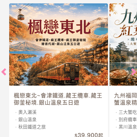
楓戀東北~會津鐵道.藏王纜車.藏王
九州福岡
御釜秘境.銀山溫泉五日遊
蟹溫泉精
奧入瀨溪
三大蟹吃
銀山溫泉
別府纜車
秋田鐵道之旅
黑川溫泉
39,900
起