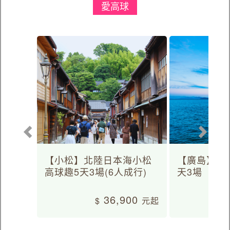
愛高球
【小松】北陸日本海小松
【廣島】日
高球趣5天3場(6人成行)
天3場
36,900