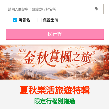
可報名
保證出發
找行程
夏秋樂活旅遊特輯
限定行程別錯過