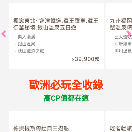
楓戀東北~會津鐵道.藏王纜車.藏王
九州福岡
御釜秘境.銀山溫泉五日遊
蟹溫泉精
奧入瀨溪
三大蟹吃
銀山溫泉
別府纜車
秋田鐵道之旅
黑川溫泉
39,900
起
歐洲必玩全收錄
高CP值都在這
德奧捷斯匈經典三遊船
輕奢輕旅