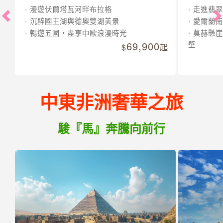
漫遊伏爾塔瓦河畔布拉格
走進翡翠
沉醉國王湖與德奧雙湖美景
愛爾蘭南
暢遊五國，盡享中歐浪漫時光
莫赫懸崖
69,900
壁
起
中東非洲奢華之旅
駿『馬』奔騰向前行