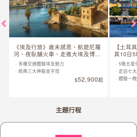
《埃及行旅》歲未感恩、航遊尼羅
【土耳
河、夜臥舖火車、走進大埃及博物
其10日
館 10 日
多種交通體驗埃及魅力
5晚五星
經典三大神殿金字塔
走訪七大
52,900
體驗一晚
起
主題行程