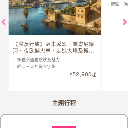
體驗一晚
《埃及行旅》歲未感恩、航遊尼羅
河、夜臥舖火車、走進大埃及博物
館 10 日
多種交通體驗埃及魅力
經典三大神殿金字塔
52,900
起
主題行程