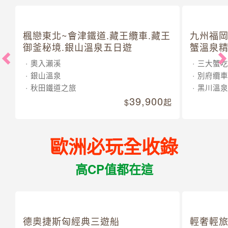
楓戀東北~會津鐵道.藏王纜車.藏王
九州福岡
御釜秘境.銀山溫泉五日遊
蟹溫泉精
奧入瀨溪
三大蟹吃
銀山溫泉
別府纜車
秋田鐵道之旅
黑川溫泉
39,900
起
歐洲必玩全收錄
高CP值都在這
德奧捷斯匈經典三遊船
輕奢輕旅