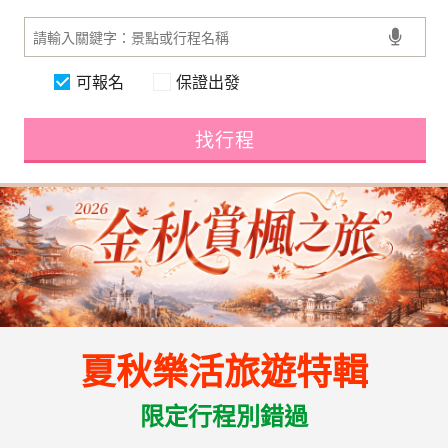
可報名
保證出發
找行程
夏秋樂活旅遊特輯
限定行程別錯過