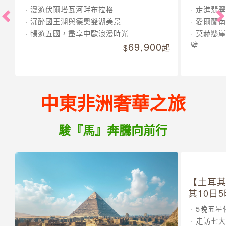
漫遊伏爾塔瓦河畔布拉格
走進翡翠
沉醉國王湖與德奧雙湖美景
愛爾蘭南
暢遊五國，盡享中歐浪漫時光
莫赫懸崖
69,900
壁
起
中東非洲奢華之旅
駿『馬』奔騰向前行
【土耳
其10日
5晚五星
走訪七大