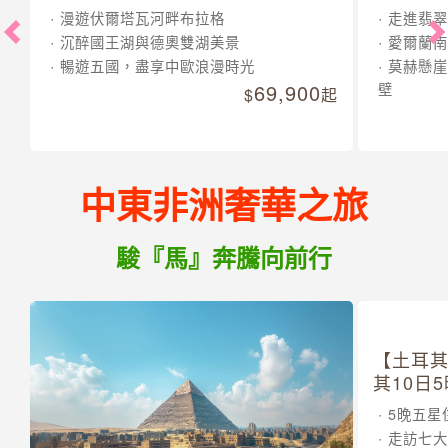
漫遊伏爾塔瓦河畔布拉格
走進翡翠
沉醉國王湖與德奧雙湖美景
愛爾蘭南
暢遊五國，盡享中歐浪漫時光
莫赫懸崖
69,900
壁
起
中東非洲奢華之旅
駿『馬』奔騰向前行
【土耳
其10日
5晚五星
走訪七大