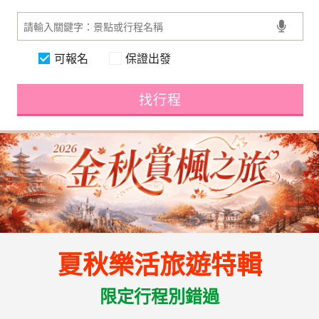
可報名
保證出發
找行程
夏秋樂活旅遊特輯
限定行程別錯過