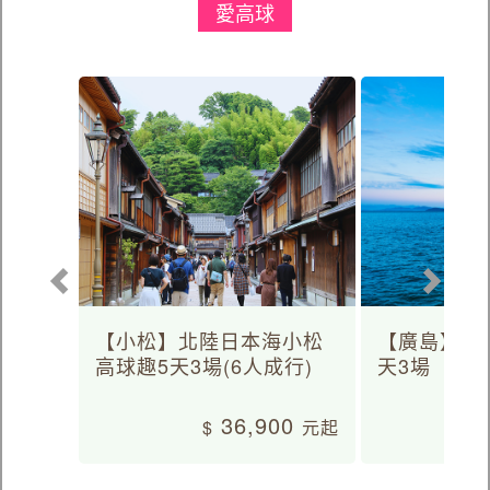
愛高球
【小松】北陸日本海小松
【廣島】日
高球趣5天3場(6人成行)
天3場
36,900