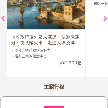
體驗一晚
《埃及行旅》歲未感恩、航遊尼羅
河、夜臥舖火車、走進大埃及博物
館 10 日
多種交通體驗埃及魅力
經典三大神殿金字塔
52,900
起
主題行程