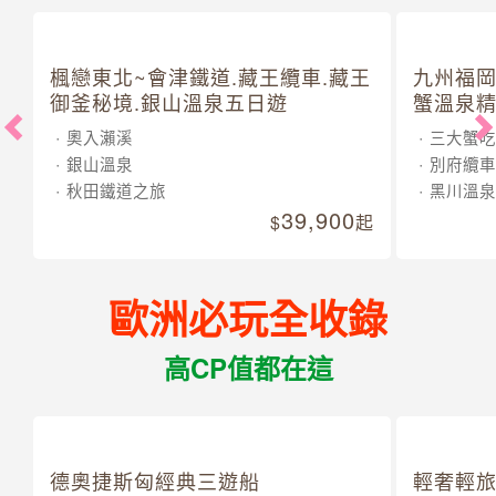
楓戀東北~會津鐵道.藏王纜車.藏王
九州福岡
御釜秘境.銀山溫泉五日遊
蟹溫泉精
奧入瀨溪
三大蟹吃
銀山溫泉
別府纜車
秋田鐵道之旅
黑川溫泉
39,900
起
歐洲必玩全收錄
高CP值都在這
德奧捷斯匈經典三遊船
輕奢輕旅