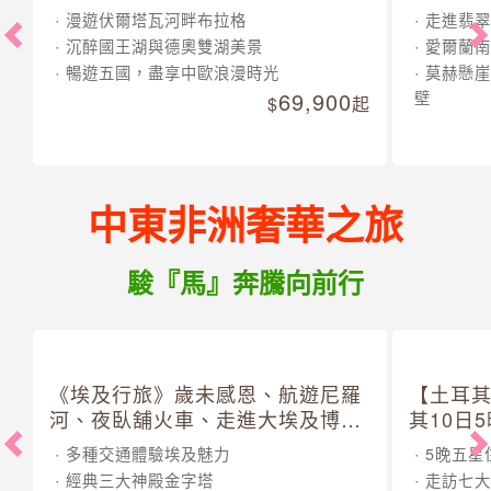
漫遊伏爾塔瓦河畔布拉格
走進翡翠
沉醉國王湖與德奧雙湖美景
愛爾蘭南
暢遊五國，盡享中歐浪漫時光
莫赫懸崖
69,900
壁
起
中東非洲奢華之旅
駿『馬』奔騰向前行
《埃及行旅》歲未感恩、航遊尼羅
【土耳
河、夜臥舖火車、走進大埃及博物
其10日
館 10 日
多種交通體驗埃及魅力
5晚五星
經典三大神殿金字塔
走訪七大