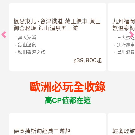
楓戀東北~會津鐵道.藏王纜車.藏王
九州福岡
御釜秘境.銀山溫泉五日遊
蟹溫泉精
奧入瀨溪
三大蟹吃
銀山溫泉
別府纜車
秋田鐵道之旅
黑川溫泉
39,900
起
歐洲必玩全收錄
高CP值都在這
德奧捷斯匈經典三遊船
輕奢輕旅