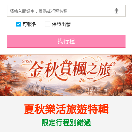
可報名
保證出發
找行程
夏秋樂活旅遊特輯
限定行程別錯過