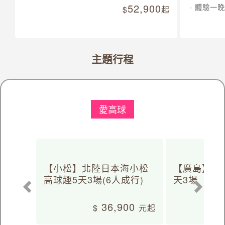
52,900
體驗一晚
起
主題行程
愛高球
【小松】北陸日本海小松
【廣島】日
高球趣5天3場(6人成行)
天3場
36,900