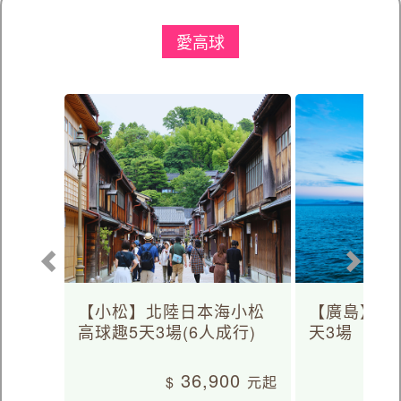
愛高球
【小松】北陸日本海小松
【廣島】日
高球趣5天3場(6人成行)
天3場
36,900