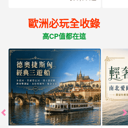
歐洲必玩全收錄
高CP值都在這