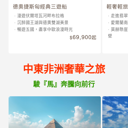
德奧捷斯匈經典三遊船
輕奢輕旅
漫遊伏爾塔瓦河畔布拉格
走進翡翠
沉醉國王湖與德奧雙湖美景
愛爾蘭南
暢遊五國，盡享中歐浪漫時光
莫赫懸崖
69,900
壁
起
中東非洲奢華之旅
駿『馬』奔騰向前行