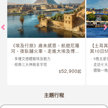
《埃及行旅》歲未感恩、航遊尼羅
【土耳
河、夜臥舖火車、走進大埃及博物
其10日
館 10 日
多種交通體驗埃及魅力
5晚五星
經典三大神殿金字塔
走訪七大
52,900
體驗一晚
起
主題行程