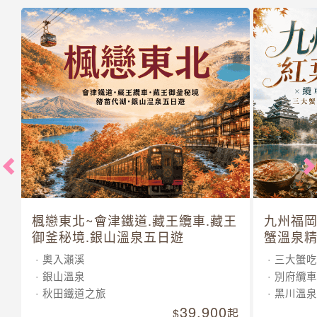
楓戀東北~會津鐵道.藏王纜車.藏王
九州福岡
御釜秘境.銀山溫泉五日遊
蟹溫泉精
奧入瀨溪
三大蟹吃
銀山溫泉
別府纜車
秋田鐵道之旅
黑川溫泉
39,900
起