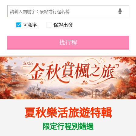
可報名
保證出發
找行程
夏秋樂活旅遊特輯
限定行程別錯過