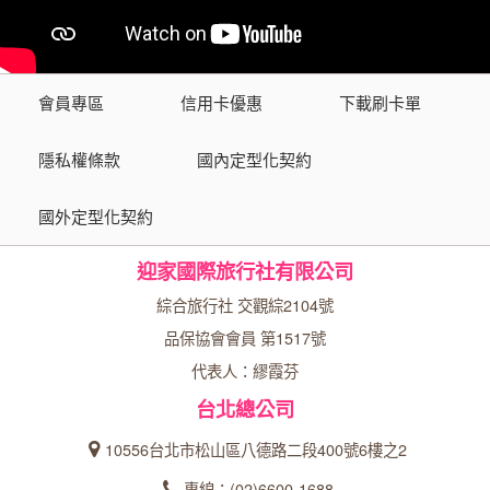
會員專區
信用卡優惠
下載刷卡單
隱私權條款
國內定型化契約
國外定型化契約
迎家國際旅行社有限公司
綜合旅行社 交觀綜2104號
品保協會會員 第1517號
代表人：繆霞芬
台北總公司
10556台北市松山區八德路二段400號6樓之2
專線：(02)6600-1688