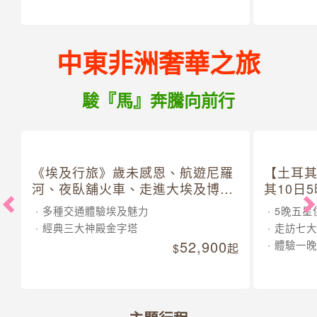
中東非洲奢華之旅
駿『馬』奔騰向前行
《埃及行旅》歲未感恩、航遊尼羅
【土耳
河、夜臥舖火車、走進大埃及博物
其10日
館 10 日
多種交通體驗埃及魅力
5晚五星
經典三大神殿金字塔
走訪七大
52,900
體驗一晚
起