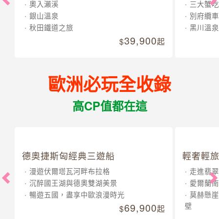
奧入瀨溪
三大蟹吃
銀山溫泉
別府纜車
秋田鐵道之旅
黑川溫泉
39,900
起
歐洲必玩全收錄
高CP值都在這
德奧捷斯匈經典三遊船
輕奢輕旅
漫遊伏爾塔瓦河畔布拉格
走進翡翠
沉醉國王湖與德奧雙湖美景
愛爾蘭南
暢遊五國，盡享中歐浪漫時光
莫赫懸崖
69,900
壁
起