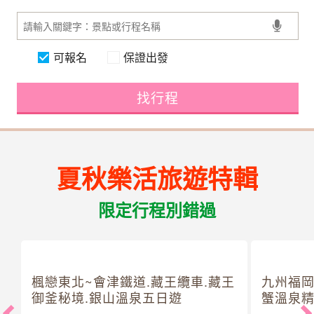
可報名
保證出發
找行程
夏秋樂活旅遊特輯
限定行程別錯過
楓戀東北~會津鐵道.藏王纜車.藏王
九州福岡
御釜秘境.銀山溫泉五日遊
蟹溫泉精