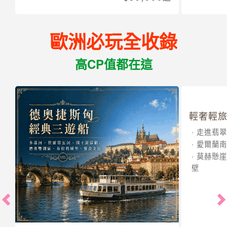
歐洲必玩全收錄
高CP值都在這
輕奢輕旅
走進翡翠
愛爾蘭南
莫赫懸崖
壁