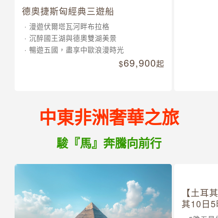
德奧捷斯匈經典三遊船
漫遊伏爾塔瓦河畔布拉格
沉醉國王湖與德奧雙湖美景
暢遊五國，盡享中歐浪漫時光
69,900
起
中東非洲奢華之旅
駿『馬』奔騰向前行
【土耳
其10日