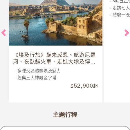
5晚五星
走訪七大
體驗一晚
《埃及行旅》歲未感恩、航遊尼羅
河、夜臥舖火車、走進大埃及博物
館 10 日
多種交通體驗埃及魅力
經典三大神殿金字塔
52,900
起
主題行程