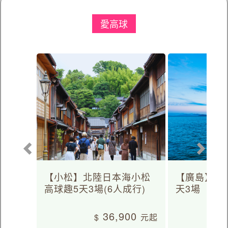
愛高球
【小松】北陸日本海小松
【廣島】日
高球趣5天3場(6人成行)
天3場
36,900