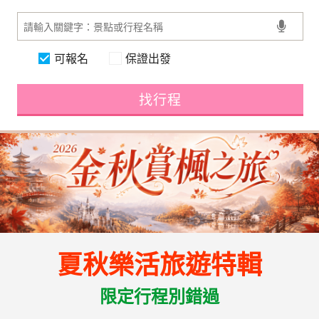
可報名
保證出發
找行程
夏秋樂活旅遊特輯
限定行程別錯過