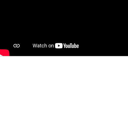
會員專區
信用卡優惠
下載刷卡單
隱私權條款
國內定型化契約
國外定型化契約
迎家國際旅行社有限公司
綜合旅行社 交觀綜2104號
品保協會會員 第1517號