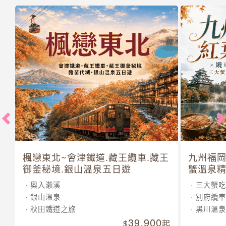
楓戀東北~會津鐵道.藏王纜車.藏王
九州福岡
御釜秘境.銀山溫泉五日遊
蟹溫泉精
奧入瀨溪
三大蟹吃
銀山溫泉
別府纜車
秋田鐵道之旅
黑川溫泉
39,900
起