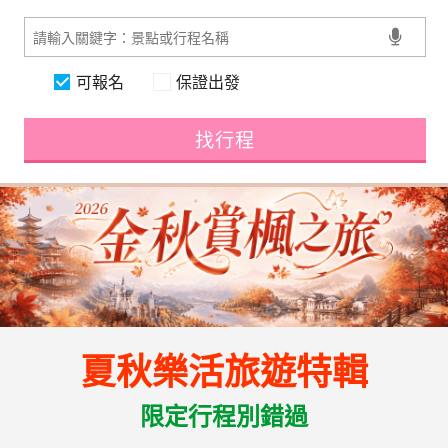
可報名
保證出發
找行程
夏秋樂活旅遊特輯
限定行程別錯過