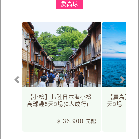
多種交通體驗埃及魅力
5晚五星
經典三大神殿金字塔
走訪七大
52,900
體驗一晚
起
主題行程
愛高球