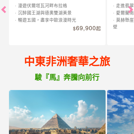
歐洲必玩全收錄
高CP值都在這
德奧捷斯匈經典三遊船
輕奢輕旅
漫遊伏爾塔瓦河畔布拉格
走進翡翠
沉醉國王湖與德奧雙湖美景
愛爾蘭南
暢遊五國，盡享中歐浪漫時光
莫赫懸崖
69,900
壁
起
中東非洲奢華之旅