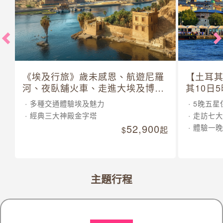
駿『馬』奔騰向前行
《埃及行旅》歲未感恩、航遊尼羅
【土耳
河、夜臥舖火車、走進大埃及博物
其10日
館 10 日