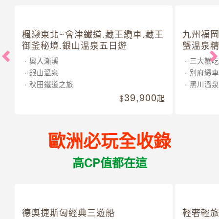
楓戀東北~會津鐵道.藏王纜車.藏王
九州福岡
御釜秘境.銀山溫泉五日遊
蟹溫泉精
奧入瀨溪
三大蟹吃
銀山溫泉
別府纜車
秋田鐵道之旅
黑川溫泉
39,900
起