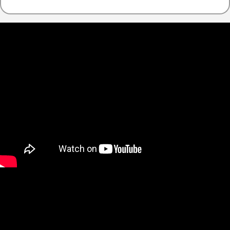
【小松】北陸日本海小松
【廣島】日
高球趣5天3場(6人成行)
天3場
36,900