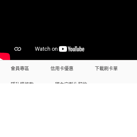
會員專區
信用卡優惠
下載刷卡單
隱私權條款
國內定型化契約
國外定型化契約
迎家國際旅行社有限公司
綜合旅行社 交觀綜2104號
品保協會會員 第1517號