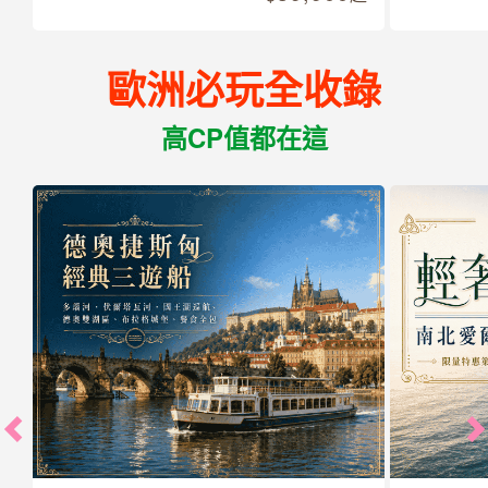
歐洲必玩全收錄
高CP值都在這