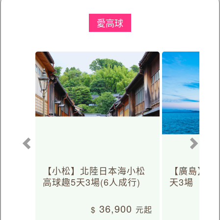
愛高球
【小松】北陸日本海小松
【廣島】日
高球趣5天3場(6人成行)
天3場
36,900