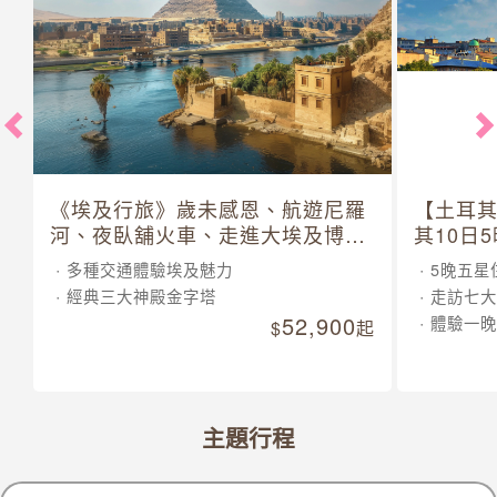
《埃及行旅》歲未感恩、航遊尼羅
【土耳
河、夜臥舖火車、走進大埃及博物
其10日
館 10 日
多種交通體驗埃及魅力
5晚五星
經典三大神殿金字塔
走訪七大
52,900
體驗一晚
起
主題行程