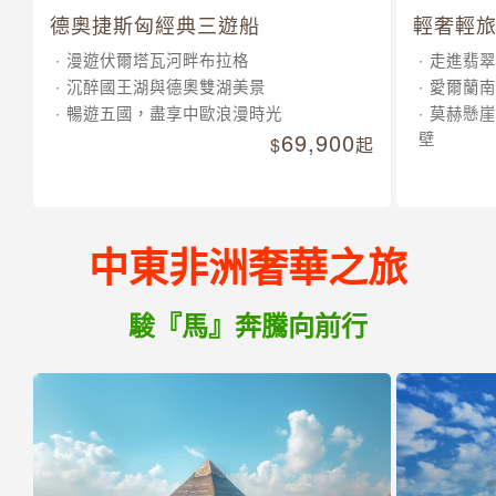
德奧捷斯匈經典三遊船
輕奢輕旅
漫遊伏爾塔瓦河畔布拉格
走進翡翠
沉醉國王湖與德奧雙湖美景
愛爾蘭南
暢遊五國，盡享中歐浪漫時光
莫赫懸崖
69,900
壁
起
中東非洲奢華之旅
駿『馬』奔騰向前行