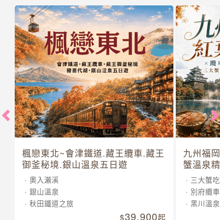
楓戀東北~會津鐵道.藏王纜車.藏王
九州福岡
御釜秘境.銀山溫泉五日遊
蟹溫泉精
奧入瀨溪
三大蟹吃
銀山溫泉
別府纜車
秋田鐵道之旅
黑川溫泉
39,900
起