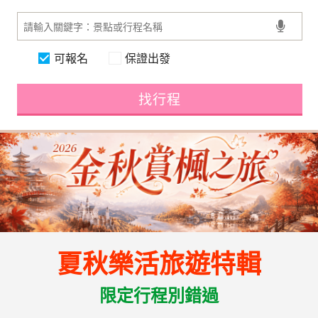
可報名
保證出發
找行程
夏秋樂活旅遊特輯
限定行程別錯過