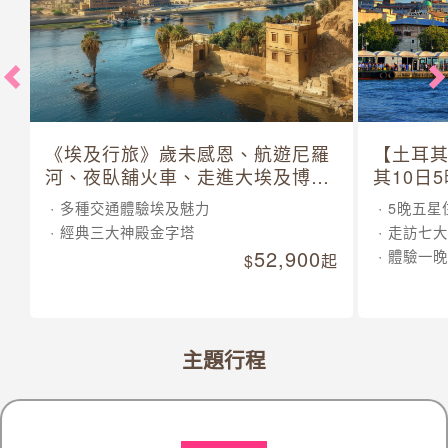
《埃及行旅》歲未感恩、航遊尼羅
【土耳
河、夜臥舖火車、走進大埃及博物
其10日
館 10 日
多種交通體驗埃及魅力
5晚五星
經典三大神殿金字塔
走訪七大
52,900
體驗一晚
起
主題行程