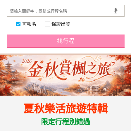
可報名
保證出發
找行程
夏秋樂活旅遊特輯
限定行程別錯過