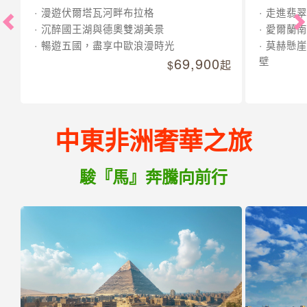
漫遊伏爾塔瓦河畔布拉格
走進翡翠
沉醉國王湖與德奧雙湖美景
愛爾蘭南
暢遊五國，盡享中歐浪漫時光
莫赫懸崖
69,900
壁
起
中東非洲奢華之旅
駿『馬』奔騰向前行