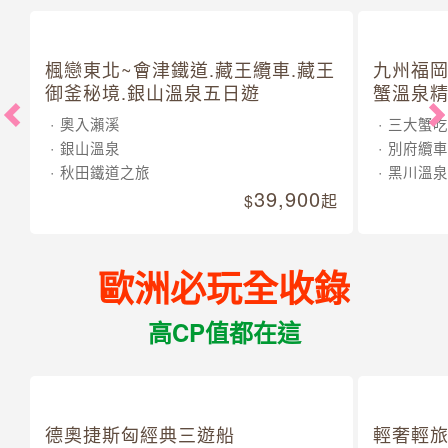
楓戀東北~會津鐵道.藏王纜車.藏王
九州福岡
御釜秘境.銀山溫泉五日遊
蟹溫泉精
奧入瀨溪
三大蟹吃
銀山溫泉
別府纜車
秋田鐵道之旅
黑川溫泉
39,900
起
歐洲必玩全收錄
高CP值都在這
德奧捷斯匈經典三遊船
輕奢輕旅