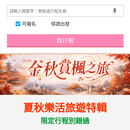
可報名
保證出發
找行程
夏秋樂活旅遊特輯
限定行程別錯過