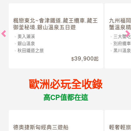
楓戀東北~會津鐵道.藏王纜車.藏王
九州福岡
御釜秘境.銀山溫泉五日遊
蟹溫泉精
奧入瀨溪
三大蟹吃
銀山溫泉
別府纜車
秋田鐵道之旅
黑川溫泉
39,900
起
歐洲必玩全收錄
高CP值都在這
德奧捷斯匈經典三遊船
輕奢輕旅