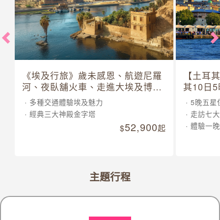
《埃及行旅》歲未感恩、航遊尼羅
【土耳
河、夜臥舖火車、走進大埃及博物
其10日
館 10 日
多種交通體驗埃及魅力
5晚五星
經典三大神殿金字塔
走訪七大
52,900
體驗一晚
起
主題行程