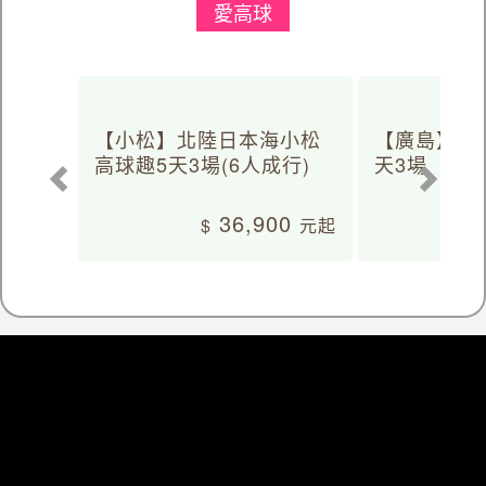
愛高球
【小松】北陸日本海小松
【廣島】日
高球趣5天3場(6人成行)
天3場
36,900