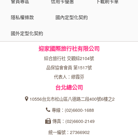
會員專區
信用卡優惠
下載刷卡單
隱私權條款
國內定型化契約
國外定型化契約
迎家國際旅行社有限公司
綜合旅行社 交觀綜2104號
品保協會會員 第1517號
代表人：繆霞芬
台北總公司
10556台北市松山區八德路二段400號6樓之2
專線：(02)6600-1688
傳真：(02)6600-2149
統一編號：27366902