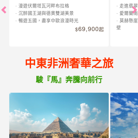
漫遊伏爾塔瓦河畔布拉格
走進翡翠
沉醉國王湖與德奧雙湖美景
愛爾蘭南
暢遊五國，盡享中歐浪漫時光
莫赫懸崖
69,900
壁
起
中東非洲奢華之旅
駿『馬』奔騰向前行