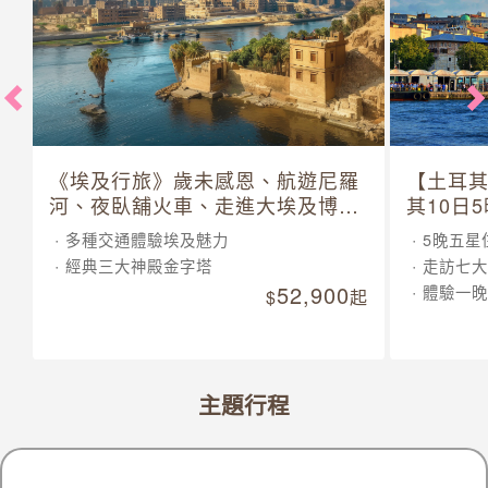
《埃及行旅》歲未感恩、航遊尼羅
【土耳
河、夜臥舖火車、走進大埃及博物
其10日
館 10 日
多種交通體驗埃及魅力
5晚五星
經典三大神殿金字塔
走訪七大
52,900
體驗一晚
起
主題行程