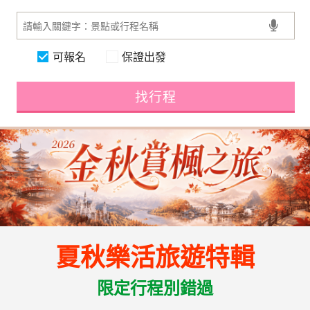
可報名
保證出發
找行程
夏秋樂活旅遊特輯
限定行程別錯過