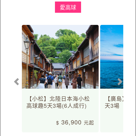
愛高球
【小松】北陸日本海小松
【廣島】日
高球趣5天3場(6人成行)
天3場
36,900