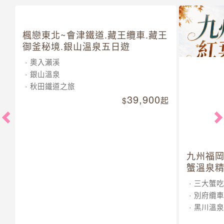
楓戀東北~會津鐵道.藏王纜車.藏王
御釜秘境.銀山溫泉五日遊
奧入瀨溪
銀山溫泉
秋田鐵道之旅
39,900
起
九州福岡
蟹溫泉精
三大蟹吃
別府纜車
黑川溫泉