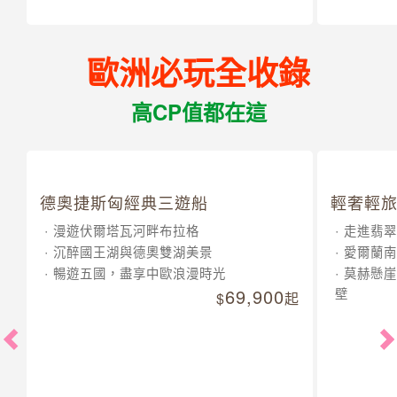
歐洲必玩全收錄
高CP值都在這
德奧捷斯匈經典三遊船
輕奢輕旅
漫遊伏爾塔瓦河畔布拉格
走進翡翠
沉醉國王湖與德奧雙湖美景
愛爾蘭南
暢遊五國，盡享中歐浪漫時光
莫赫懸崖
69,900
壁
起