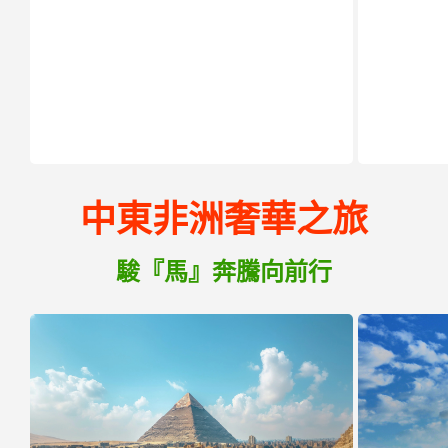
中東非洲奢華之旅
駿『馬』奔騰向前行