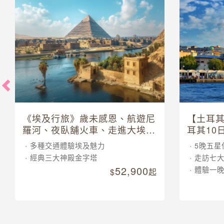
《埃及行旅》歲未感恩、航遊尼
【土耳
羅河、夜臥舖火車、走進大埃及
耳其10
博物館 10 日
多種交通體驗埃及魅力
5晚五星
經典三大神殿金字塔
走訪七
52,900
體驗一
起