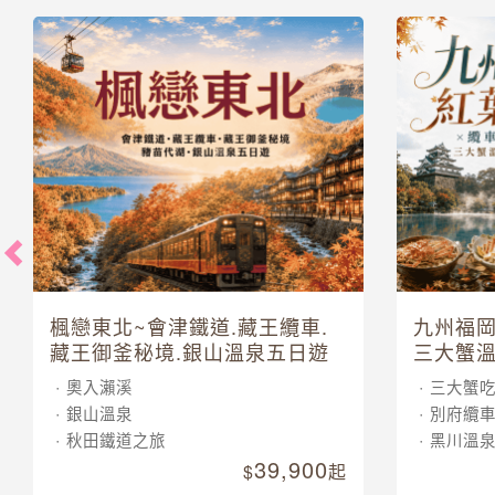
楓戀東北~會津鐵道.藏王纜車.
九州福岡
藏王御釜秘境.銀山溫泉五日遊
三大蟹溫
奧入瀨溪
三大蟹
銀山溫泉
別府纜
秋田鐵道之旅
黑川溫
39,900
起