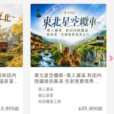
溪秋田內
東北星空纜車~奧入瀨溪.秋田內
溫泉漫步
陸鐵道猊鼻溪.生剝鬼實境秀五
日
奧入瀨溪
銀山溫泉
秋田鐵道之旅
43,900
35,900
起
起