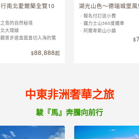
行南北愛爾蘭全覽10
湖光山色～德瑞城堡風
報名付訂送小費
翠之島的自然秘境
鐵力士山360度纜車
南北大環線
阿爾卑斯山小鎮
崖觀景步道直面直切入海的驚
88,888
起
中東非洲奢華之旅
駿『馬』奔騰向前行