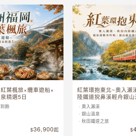
紅葉楓旅×纜車遊船×
紅葉環抱東北~奧入瀨
泉精選5日
陸鐵道猊鼻溪輕舟銀山
五日
吃到飽
奧入瀨溪
車
銀山溫泉
泉
秋田鐵道之旅
36,900
起