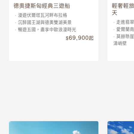
德奧捷斯匈經典三遊船
輕奢輕旅
天
漫遊伏爾塔瓦河畔布拉格
走進翡
沉醉國王湖與德奧雙湖美景
愛爾蘭
暢遊五國，盡享中歐浪漫時光
69,900
莫赫懸
起
濤峭壁