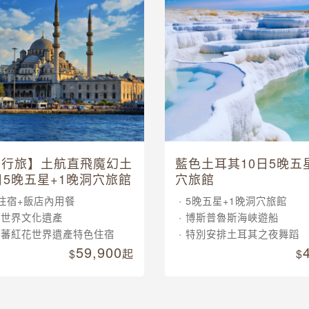
其行旅】土航直飛魔幻土
藍色土耳其10日5晚五
日5晚五星+1晚洞穴旅館
穴旅館
住宿+飯店內用餐
5晚五星+1晚洞穴旅館
大世界文化遺產
博斯普魯斯海峽遊船
晚蕃紅花世界遺產特色住宿
特別安排土耳其之夜舞蹈
59,900
起