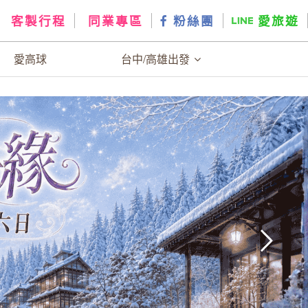
客製行程
同業專區
粉絲團
愛旅遊
愛高球
台中/高雄出發