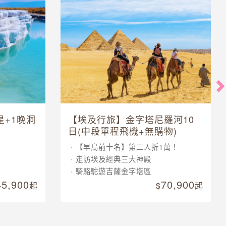
星+1晚洞
【埃及行旅】金字塔尼羅河10
日(中段單程飛機+無購物)
【早鳥前十名】第二人折1萬！
走訪埃及經典三大神殿
騎駱駝遊吉薩金字塔區
45,900
70,900
起
起