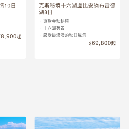
情10日
克斯秘境十六湖盧比安納布雷德
湖8日
東歐金秋秘境
十六湖美景
78,900
感受最浪漫的秋日風景
起
69,800
起