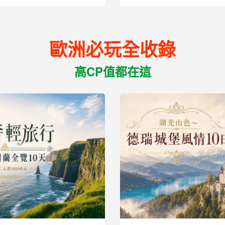
歐洲必玩全收錄
高CP值都在這