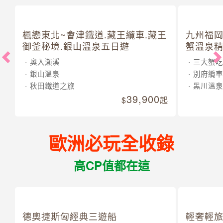
楓戀東北~會津鐵道.藏王纜車.藏王
九州福岡
御釜秘境.銀山溫泉五日遊
蟹溫泉精
奧入瀨溪
三大蟹吃
銀山溫泉
別府纜車
秋田鐵道之旅
黑川溫泉
39,900
起
歐洲必玩全收錄
高CP值都在這
德奧捷斯匈經典三遊船
輕奢輕旅