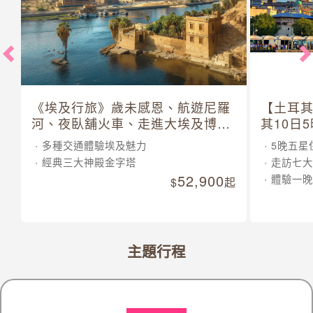
《埃及行旅》歲未感恩、航遊尼羅
【土耳
河、夜臥舖火車、走進大埃及博物
其10日
館 10 日
多種交通體驗埃及魅力
5晚五星
經典三大神殿金字塔
走訪七大
52,900
體驗一晚
起
主題行程