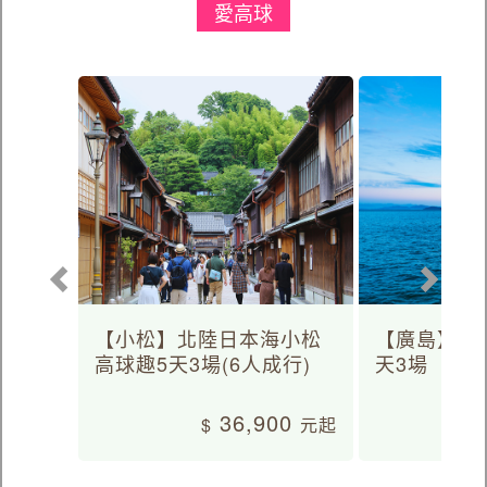
愛高球
【小松】北陸日本海小松
【廣島】日
高球趣5天3場(6人成行)
天3場
36,900