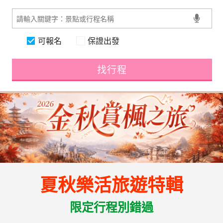
可報名
保證出發
找行程
夏秋樂活旅遊特輯
限定行程別錯過