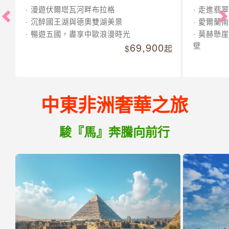
漫遊伏爾塔瓦河畔布拉格
走進翡翠
沉醉國王湖與德奧雙湖美景
愛爾蘭南
暢遊五國，盡享中歐浪漫時光
莫赫懸崖
69,900
壁
起
中東非洲奢華之旅
駿『馬』奔騰向前行