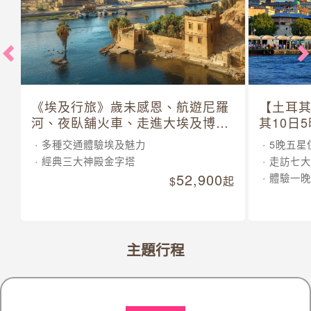
《埃及行旅》歲未感恩、航遊尼羅
【土耳
河、夜臥舖火車、走進大埃及博物
其10日
館 10 日
多種交通體驗埃及魅力
5晚五星
經典三大神殿金字塔
走訪七大
52,900
體驗一晚
起
主題行程