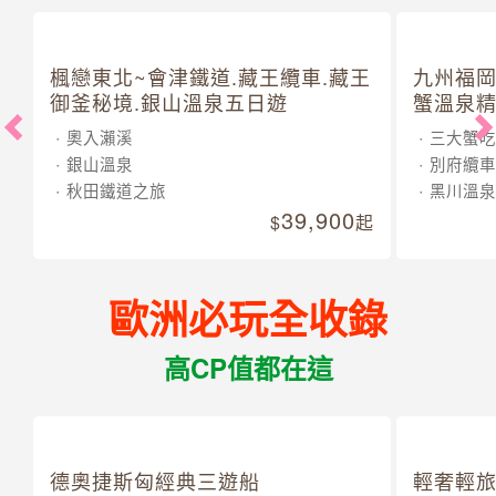
楓戀東北~會津鐵道.藏王纜車.藏王
九州福岡
御釜秘境.銀山溫泉五日遊
蟹溫泉精
奧入瀨溪
三大蟹吃
銀山溫泉
別府纜車
秋田鐵道之旅
黑川溫泉
39,900
起
歐洲必玩全收錄
高CP值都在這
德奧捷斯匈經典三遊船
輕奢輕旅