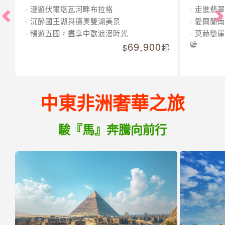
漫遊伏爾塔瓦河畔布拉格
走進翡翠
沉醉國王湖與德奧雙湖美景
愛爾蘭南
暢遊五國，盡享中歐浪漫時光
莫赫懸崖
69,900
壁
起
中東非洲奢華之旅
駿『馬』奔騰向前行