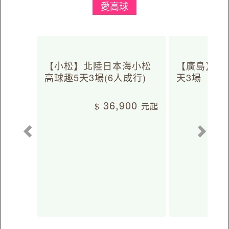
愛高球
【小松】北陸日本海小松
【廣島】日
高球趣5天3場(6人成行)
天3場
36,900