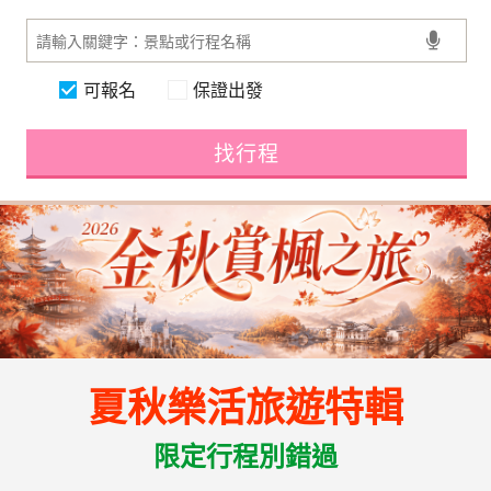
可報名
保證出發
找行程
夏秋樂活旅遊特輯
限定行程別錯過