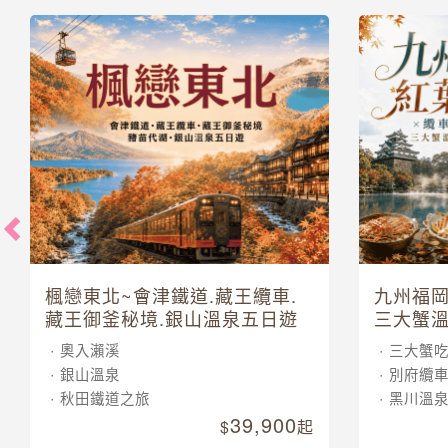
楓戀東北~會津鐵道.藏王纜車.
九州福岡
藏王御釜秘境.銀山溫泉五日遊
三大蟹溫
奧入瀨溪
三大蟹
銀山溫泉
別府纜
秋田鐵道之旅
黑川溫