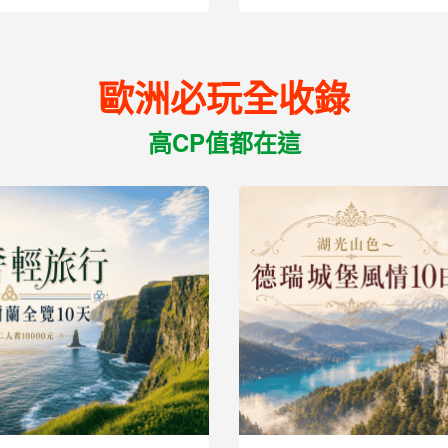
36,900
起
歐洲必玩全收錄
高CP值都在這