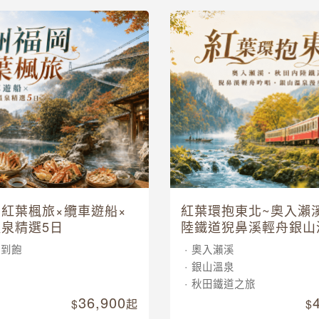
紅葉楓旅×纜車遊船×
紅葉環抱東北~奧入瀨
泉精選5日
陸鐵道猊鼻溪輕舟銀山
五日
吃到飽
奧入瀨溪
車
銀山溫泉
泉
秋田鐵道之旅