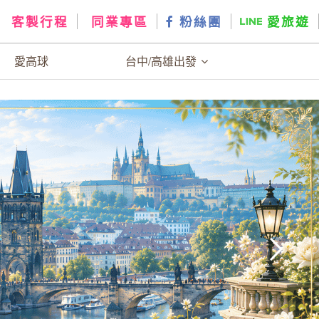
客製行程
同業專區
粉絲團
愛旅遊
愛高球
台中/高雄出發