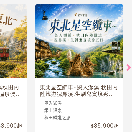
溪秋田內
東北星空纜車~奧入瀨溪.秋田內
溫泉漫步
陸鐵道猊鼻溪.生剝鬼實境秀五
日
奧入瀨溪
銀山溫泉
秋田鐵道之旅