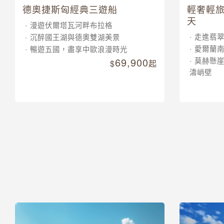
德奧捷斯匈經典三遊船
輕奢輕旅
天
漫遊伏爾塔瓦河畔布拉格
走進翡
沉醉國王湖與德奧雙湖美景
愛爾蘭
暢遊五國，盡享中歐浪漫時光
69,900
莫赫懸
起
濤峭壁