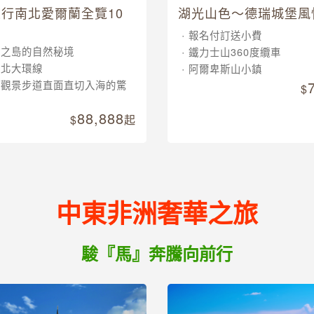
行南北愛爾蘭全覽10
湖光山色～德瑞城堡風
報名付訂送小費
翠之島的自然秘境
鐵力士山360度纜車
南北大環線
阿爾卑斯山小鎮
崖觀景步道直面直切入海的驚
88,888
起
中東非洲奢華之旅
駿『馬』奔騰向前行