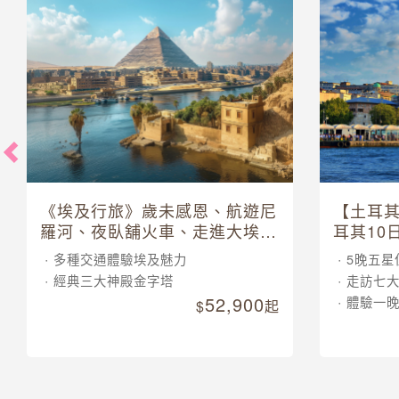
《埃及行旅》歲未感恩、航遊尼
【土耳
羅河、夜臥舖火車、走進大埃及
耳其10
博物館 10 日
多種交通體驗埃及魅力
5晚五星
經典三大神殿金字塔
走訪七
52,900
體驗一
起