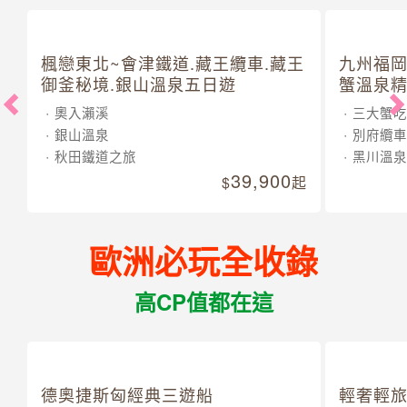
楓戀東北~會津鐵道.藏王纜車.藏王
九州福岡
御釜秘境.銀山溫泉五日遊
蟹溫泉精
奧入瀨溪
三大蟹吃
銀山溫泉
別府纜車
秋田鐵道之旅
黑川溫泉
39,900
起
歐洲必玩全收錄
高CP值都在這
德奧捷斯匈經典三遊船
輕奢輕旅