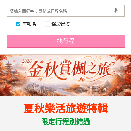
可報名
保證出發
找行程
夏秋樂活旅遊特輯
限定行程別錯過