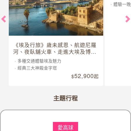
《埃及行旅》歲未感恩、航遊尼羅
【土耳
河、夜臥舖火車、走進大埃及博物
其10日
館 10 日
多種交通體驗埃及魅力
5晚五星
經典三大神殿金字塔
走訪七大
52,900
體驗一晚
起
主題行程