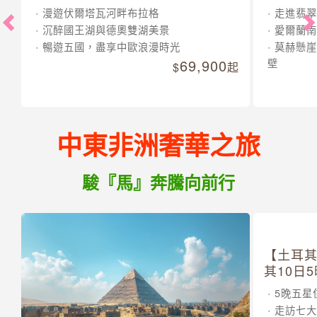
漫遊伏爾塔瓦河畔布拉格
走進翡翠
沉醉國王湖與德奧雙湖美景
愛爾蘭南
暢遊五國，盡享中歐浪漫時光
莫赫懸崖
69,900
壁
起
中東非洲奢華之旅
駿『馬』奔騰向前行