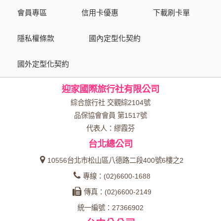
會員專區
信用卡優惠
下載刷卡單
隱私權條款
國內定型化契約
國外定型化契約
迎家國際旅行社有限公司
綜合旅行社 交觀綜2104號
品保協會會員 第1517號
代表人：繆霞芬
台北總公司
10556台北市松山區八德路二段400號6樓之2
專線：(02)6600-1688
傳真：(02)6600-2149
統一編號：27366902