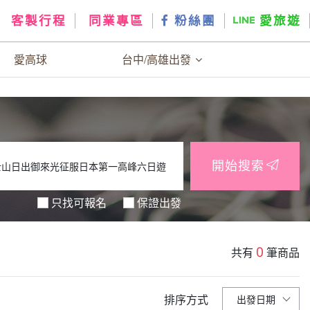
客製行程
同業專區
粉絲團
愛旅遊
愛高球
台中/高雄出發
開始搜索
只找可報名
保證出發
0
共有
筆商品
排序方式