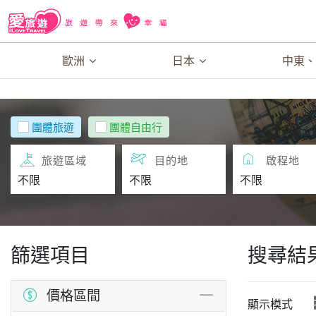
歐洲
日本
中東
團體旅遊
團體自由行
旅遊區域
目的地
啟程地
篩選項目
搜尋結
價格區間
顯示模式