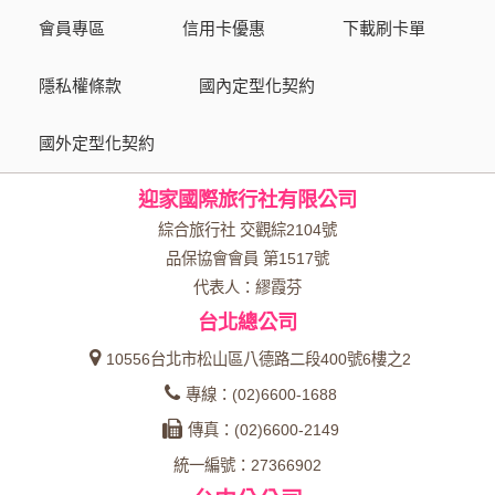
會員專區
信用卡優惠
下載刷卡單
隱私權條款
國內定型化契約
國外定型化契約
迎家國際旅行社有限公司
綜合旅行社 交觀綜2104號
品保協會會員 第1517號
代表人：繆霞芬
台北總公司
10556台北市松山區八德路二段400號6樓之2
專線：(02)6600-1688
傳真：(02)6600-2149
統一編號：27366902