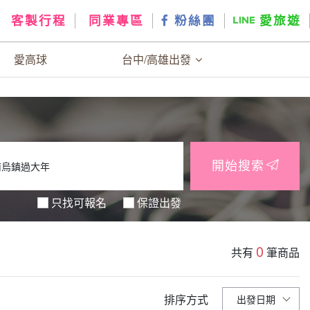
客製行程
同業專區
粉絲團
愛旅遊
愛高球
台中/高雄出發
開始搜索
只找可報名
保證出發
0
共有
筆商品
排序方式