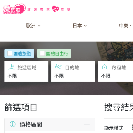
歐洲
日本
中東
團體旅遊
團體自由行
旅遊區域
目的地
啟程地
篩選項目
搜尋結
價格區間
顯示模式