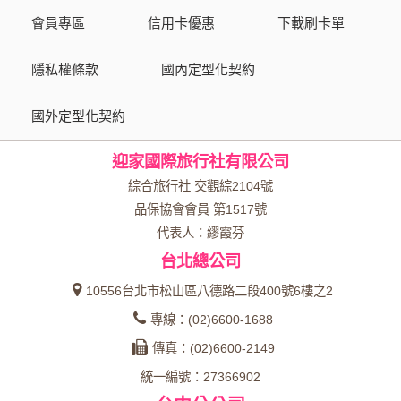
會員專區
信用卡優惠
下載刷卡單
隱私權條款
國內定型化契約
國外定型化契約
迎家國際旅行社有限公司
綜合旅行社 交觀綜2104號
品保協會會員 第1517號
代表人：繆霞芬
台北總公司
10556台北市松山區八德路二段400號6樓之2
專線：(02)6600-1688
傳真：(02)6600-2149
統一編號：27366902