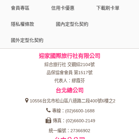
會員專區
信用卡優惠
下載刷卡單
隱私權條款
國內定型化契約
國外定型化契約
迎家國際旅行社有限公司
綜合旅行社 交觀綜2104號
品保協會會員 第1517號
代表人：繆霞芬
台北總公司
10556台北市松山區八德路二段400號6樓之2
專線：(02)6600-1688
傳真：(02)6600-2149
統一編號：27366902