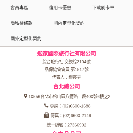
會員專區
信用卡優惠
下載刷卡單
隱私權條款
國內定型化契約
國外定型化契約
迎家國際旅行社有限公司
綜合旅行社 交觀綜2104號
品保協會會員 第1517號
代表人：繆霞芬
台北總公司
10556台北市松山區八德路二段400號6樓之2
專線：(02)6600-1688
傳真：(02)6600-2149
統一編號：27366902