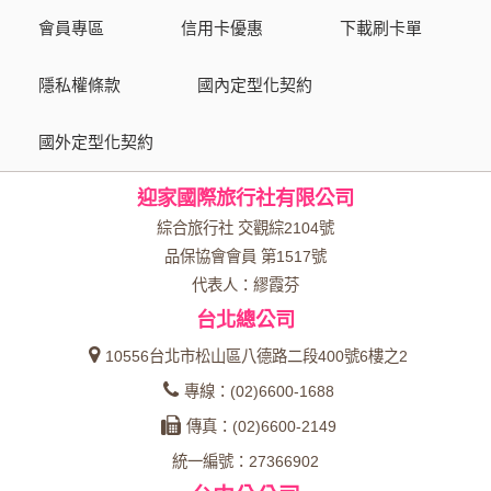
會員專區
信用卡優惠
下載刷卡單
隱私權條款
國內定型化契約
國外定型化契約
迎家國際旅行社有限公司
綜合旅行社 交觀綜2104號
品保協會會員 第1517號
代表人：繆霞芬
台北總公司
10556台北市松山區八德路二段400號6樓之2
專線：(02)6600-1688
傳真：(02)6600-2149
統一編號：27366902