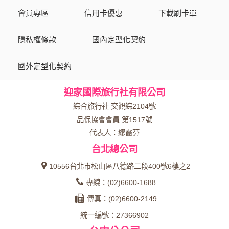
會員專區
信用卡優惠
下載刷卡單
隱私權條款
國內定型化契約
國外定型化契約
迎家國際旅行社有限公司
綜合旅行社 交觀綜2104號
品保協會會員 第1517號
代表人：繆霞芬
台北總公司
10556台北市松山區八德路二段400號6樓之2
專線：(02)6600-1688
傳真：(02)6600-2149
統一編號：27366902