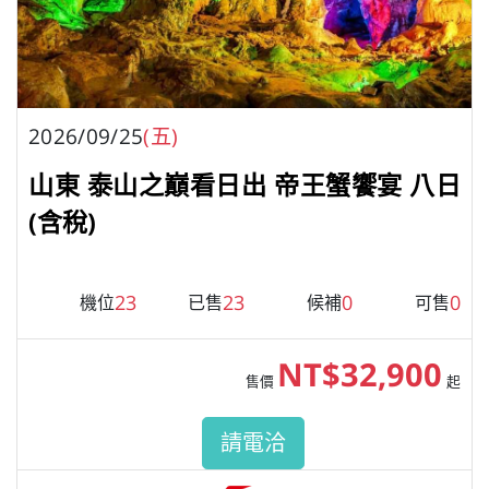
2026/09/25
(五)
山東 泰山之巔看日出 帝王蟹饗宴 八日
(含稅)
23
23
0
0
機位
已售
候補
可售
NT$32,900
售價
起
請電洽