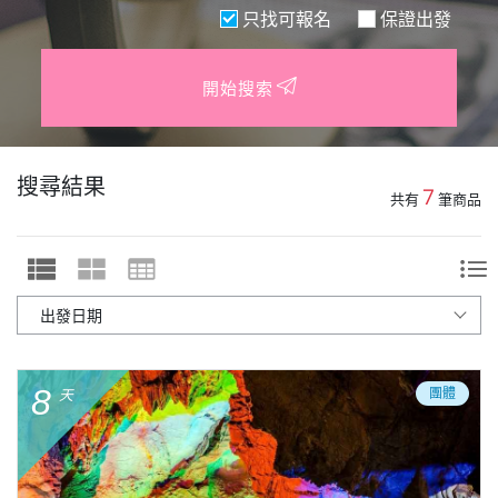
只找可報名
保證出發
開始搜索
搜尋結果
7
共有
筆商品
8
團體
天