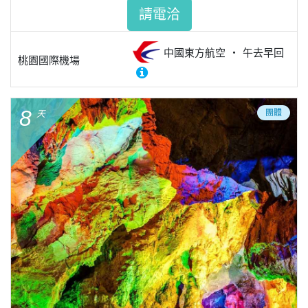
請電洽
中國東方航空
午去早回
桃園國際機場
8
團體
天