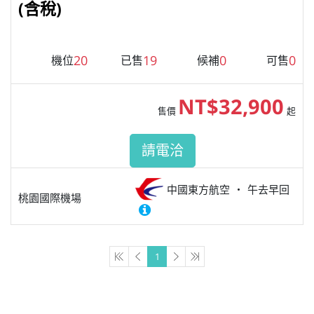
(含稅)
20
19
0
0
機位
已售
候補
可售
NT$32,900
售價
起
請電洽
中國東方航空
午去早回
桃園國際機場
1