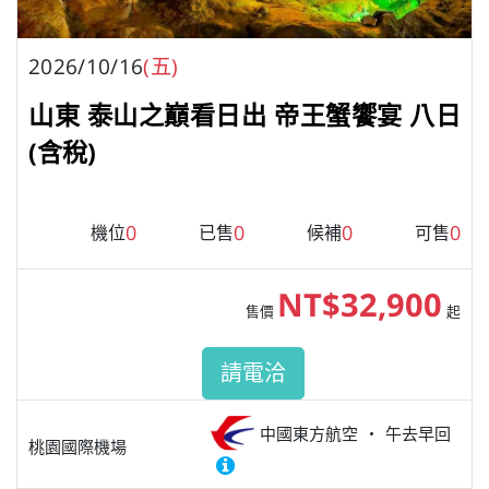
2026/10/16
(五)
山東 泰山之巔看日出 帝王蟹饗宴 八日
(含稅)
0
0
0
0
機位
已售
候補
可售
NT$32,900
售價
起
請電洽
中國東方航空
午去早回
桃園國際機場