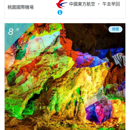
中國東方航空
午去早回
桃園國際機場
8
團體
天