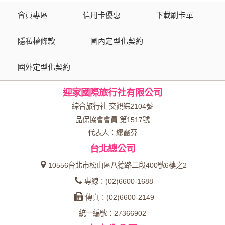
會員專區
信用卡優惠
下載刷卡單
隱私權條款
國內定型化契約
國外定型化契約
迎家國際旅行社有限公司
綜合旅行社 交觀綜2104號
品保協會會員 第1517號
代表人：繆霞芬
台北總公司
10556台北市松山區八德路二段400號6樓之2
專線：(02)6600-1688
傳真：(02)6600-2149
統一編號：27366902