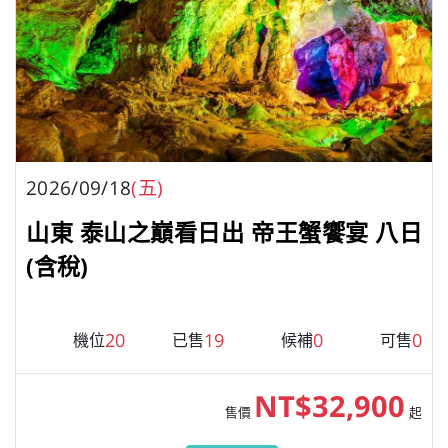
2026/09/18
(五)
山東 泰山之巔看日出 帝王蟹饗宴 八日
(含稅)
20
19
0
0
機位
已售
候補
可售
NT$32,900
售價
起