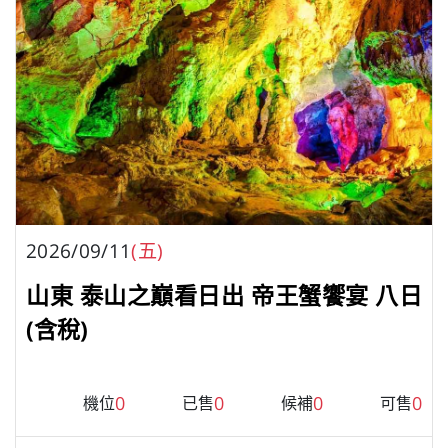
2026/09/11
(五)
山東 泰山之巔看日出 帝王蟹饗宴 八日
(含稅)
0
0
0
0
機位
已售
候補
可售