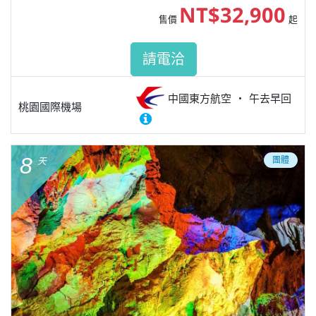
NT$32,900
售價
起
請電洽
中國東方航空
午去早回
桃園國際機場
8
團體
天