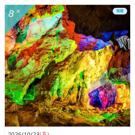
8
團體
天
2026/10/23
(五)