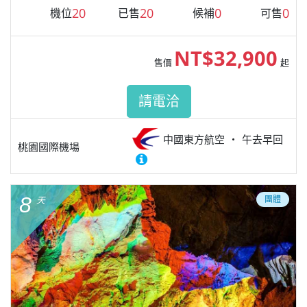
20
20
0
0
機位
已售
候補
可售
NT$32,900
售價
起
請電洽
中國東方航空
午去早回
桃園國際機場
8
團體
天