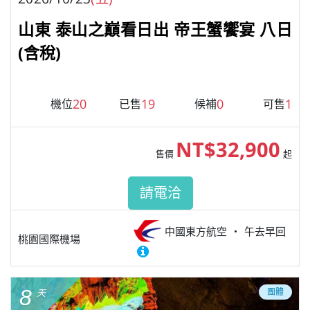
山東 泰山之巔看日出 帝王蟹饗宴 八日
(含稅)
20
19
0
1
機位
已售
候補
可售
NT$32,900
售價
起
請電洽
中國東方航空
午去早回
桃園國際機場
8
團體
天